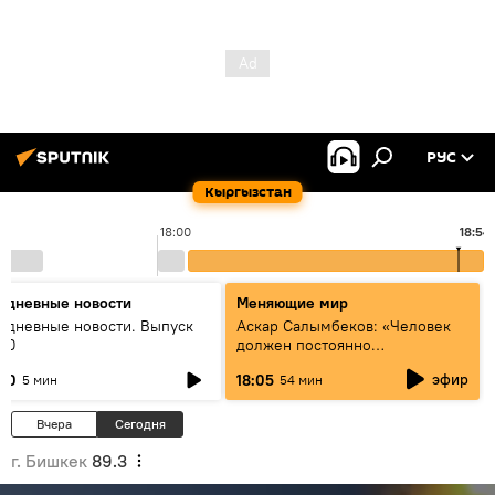
РУС
Кыргызстан
18:00
18:54
едневные новости
Меняющие мир
едневные новости. Выпуск
Аскар Салымбеков: «Человек
:00
должен постоянно
совершенствоваться»
эфир
:00
18:05
5 мин
54 мин
Вчера
Сегодня
г. Бишкек
89.3