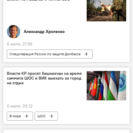
Александр Хроленко
6 июля, 21:56
Спецоперация России по защите Донбасса
В мире
Россия
Украина
СВО
конфликт
НАТО
Власти КР просят бишкекчан на время
саммита ШОС и ВИК выехать за город
на отдых
6 июля, 20:12
В мире
ШОС
Саммит ШОС в Бишкеке 2026