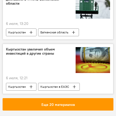
области
6 июля, 13:20
Кыргызстан
Баткенская область
ГКНБ
пограничники
задержание
коррупция
Кыргызстан увеличил объем
инвестиций в другие страны
6 июля, 12:21
Кыргызстан
Кыргызстан в ЕАЭС
инвестиции
Национальный статистический комитет
Еще 20 материалов