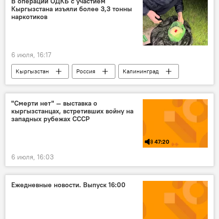
В операции ОДКБ с участием
Кыргызстана изъяли более 3,3 тонны
наркотиков
6 июля, 16:17
Кыргызстан
Россия
Калининград
наркотики
операция
ОДКБ
преступность
МВД
СБНОН
"Смерти нет" — выставка о
кыргызстанцах, встретивших войну на
западных рубежах СССР
47:20
6 июля, 16:03
Ежедневные новости. Выпуск 16:00