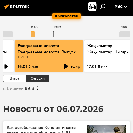
РУС
Кыргызстан
16:00
16:16
17:00
Ежедневные новости
Жаңылыктар
дагы
Ежедневные новости. Выпуск
Жаңылыктар. Чыгарыл
16:00
ызмат
эфир
16:01
17:01
3 мин
11 мин
Вчера
Сегодня
г. Бишкек
89.3
Новости от 06.07.2026
Как освобождение Константиновки
влияет на масштаб и темпы СВО