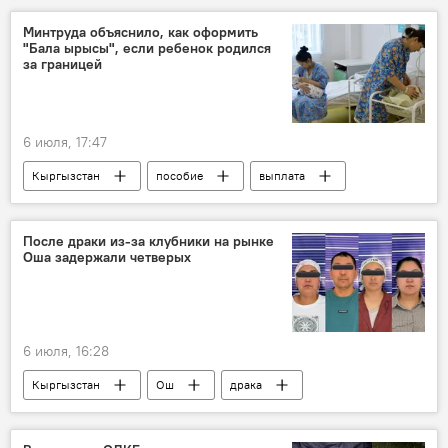
Минтруда объяснило, как оформить
"Бала ырысы", если ребенок родился
за границей
6 июля, 17:47
Кыргызстан
пособие
выплата
дети
ребенок
Министерство труда, социального обеспечения и миграции КР
После драки из-за клубники на рынке
Оша задержали четверых
Бала ырысы
6 июля, 16:28
Кыргызстан
Ош
драка
конфликт
фермер
клубника
милиция
задержание
продажа