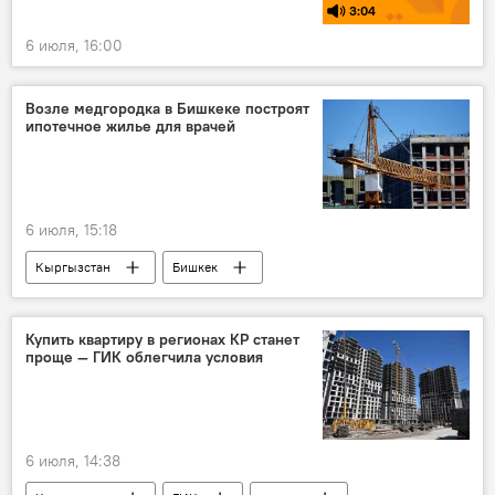
3:04
6 июля, 16:00
Возле медгородка в Бишкеке построят
ипотечное жилье для врачей
6 июля, 15:18
Кыргызстан
Бишкек
медицинский городок
ипотека
жилье
врачи
Дамир Осмонов
Купить квартиру в регионах КР станет
проще — ГИК облегчила условия
6 июля, 14:38