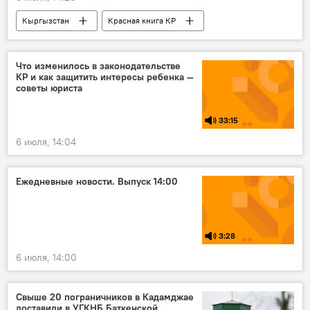
Кыргызстан
Красная книга КР
животные
снежный барс
редкие животные
экология
Что изменилось в законодательстве
КР и как защитить интересы ребенка —
советы юриста
33:15
6 июля, 14:04
Ежедневные новости. Выпуск 14:00
3:28
6 июля, 14:00
Свыше 20 пограничников в Кадамджае
доставили в УГКНБ Баткенской