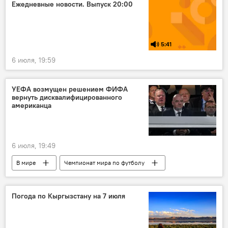
Всемирные игры кочевников
Бишкек
Ежедневные новости. Выпуск 20:00
5:41
6 июля, 19:59
УЕФА возмущен решением ФИФА
вернуть дисквалифицированного
американца
6 июля, 19:49
В мире
Чемпионат мира по футболу
США
ФИФА
УЕФА
скандал
Погода по Кыргызстану на 7 июля