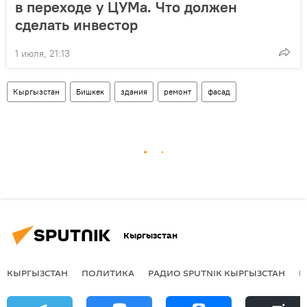
в переходе у ЦУМа. Что должен
сделать инвестор
1 июля, 21:13
Кыргызстан
Бишкек
здания
ремонт
фасад
Кыргызстан
КЫРГЫЗСТАН
ПОЛИТИКА
РАДИО SPUTNIK КЫРГЫЗСТАН
Р