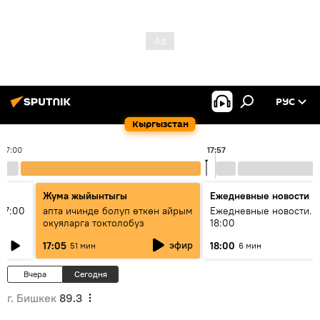
РУС
Кыргызстан
17:00
17:57
Жума жыйынтыгы
Ежедневные новости
17:00
апта ичинде болуп өткөн айрым
Ежедневные новости. 
окуяларга токтолобуз
18:00
эфир
17:05
18:00
51 мин
6 мин
Вчера
Сегодня
г. Бишкек
89.3