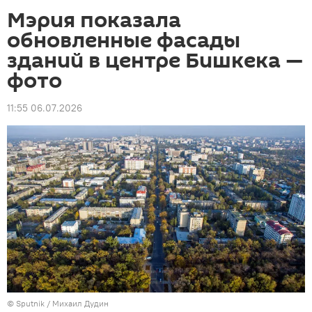
Мэрия показала
обновленные фасады
зданий в центре Бишкека —
фото
11:55 06.07.2026
©
Sputnik
/ Михаил Дудин