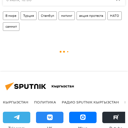
В мире
Турция
Стамбул
митинг
акция протеста
НАТО
саммит
Кыргызстан
КЫРГЫЗСТАН
ПОЛИТИКА
РАДИО SPUTNIK КЫРГЫЗСТАН
Р