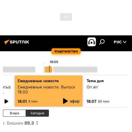
РУС
Кыргызстан
18:03
Ежедневные новости
Тема дня
ыргыз
Ежедневные новости. Выпуск
On air
н
18:00
эфир
18:01
18:07
5 мин
30 мин
Вчера
Сегодня
г. Бишкек
89.3