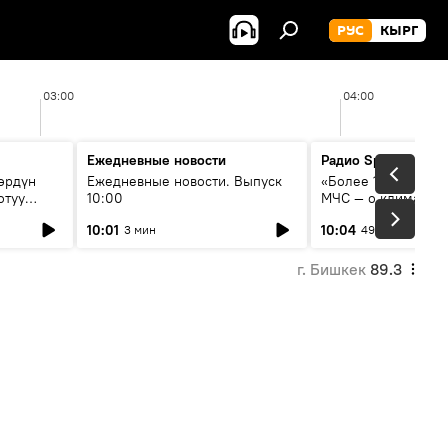
РУС
КЫРГ
03:00
04:00
Ежедневные новости
Радио Sputnik Кыр
өрдүн
Ежедневные новости. Выпуск
«Более 1200 сёл в 
отуу
10:00
МЧС — о климате, 
системе оповещен
10:01
10:04
3 мин
49 мин
населения
г. Бишкек
89.3