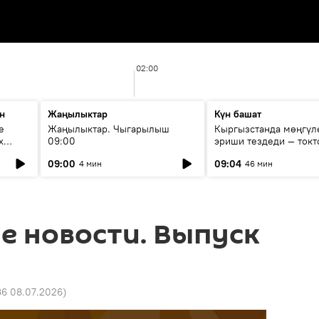
02:00
н
Жаңылыктар
Күн башат
е
Жаңылыктар. Чыгарылыш
Кыргызстанда мөңгүл
х
09:00
эриши тездеди — токт
мүмкүн эмеспи?
09:00
09:04
4 мин
46 мин
е новости. Выпуск
36 08.07.2026
)