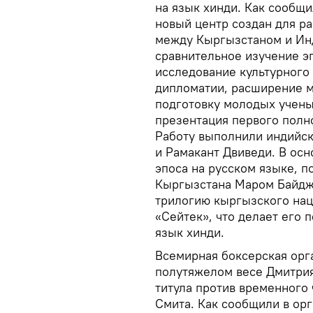
на язык хинди. Как сообщ
новый центр создан для ра
между Кыргызстаном и Инд
сравнительное изучение э
исследование культурного
дипломатии, расширение м
подготовку молодых учен
презентация первого полн
Работу выполнили индийс
и Рамакант Двиведи. В ос
эпоса на русском языке, 
Кыргызстана Маром Байдж
трилогию кыргызского нац
«Сейтек», что делает его
язык хинди.
Всемирная боксерская орг
полутяжелом весе Дмитрия
титула против временного
Смита. Как сообщили в ор