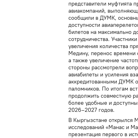
представители муфтията п
авиакомпаний, выполняющи
сообщили в ДУМК, основн
доступности авиаперелето
билетов на максимально д
сотрудничества. Участник
увеличения количества пр
Медину, перенос времени 
а также увеличение часто
стороны рассмотрели вопр
авиабилеты и усиления вз
аккредитованными ДУМК о
паломников. По итогам вст
продолжить совместную ра
более удобные и доступны
2026–2027 годов.
В Кыргызстане открылся 
исследований «Манас и Ма
презентация первого в ис