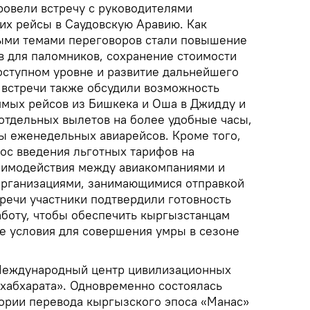
ровели встречу с руководителями
х рейсы в Саудовскую Аравию. Как
ыми темами переговоров стали повышение
в для паломников, сохранение стоимости
оступном уровне и развитие дальнейшего
и встречи также обсудили возможность
ямых рейсов из Бишкека и Оша в Джидду и
отдельных вылетов на более удобные часы,
ты еженедельных авиарейсов. Кроме того,
ос введения льготных тарифов на
аимодействия между авиакомпаниями и
рганизациями, занимающимися отправкой
речи участники подтвердили готовность
боту, чтобы обеспечить кыргызстанцам
е условия для совершения умры в сезоне
Международный центр цивилизационных
хабхарата». Одновременно состоялась
тории перевода кыргызского эпоса «Манас»