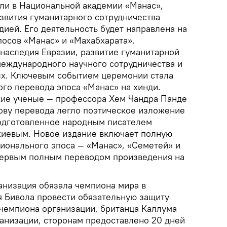
или в Национальной академии «Манас»,
звития гуманитарного сотрудничества
ией. Его деятельность будет направлена на
посов «Манас» и «Махабхарата»,
 наследия Евразии, развитие гуманитарной
еждународного научного сотрудничества и
ых. Ключевым событием церемонии стала
ого перевода эпоса «Манас» на хинди.
кие ученые — профессора Хем Чандра Панде
нову перевода легло поэтическое изложение
подготовленное народным писателем
иевым. Новое издание включает полную
ионального эпоса — «Манас», «Семетей» и
 первым полным переводом произведения на
анизация обязала чемпиона мира в
 Бивола провести обязательную защиту
 чемпиона организации, британца Каллума
ганизации, сторонам предоставлено 20 дней