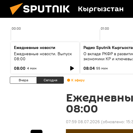
Кыргызстан
00:00
01:00
Ежедневные новости
Радио Sputnik Кыргызста
Ежедневные новости. Выпуск
О вкладе РКФР в развити
08:00
экономики КР и ключевы
секторах до 2030 года
08:00
08:04
4 мин
55 мин
Вчера
Сегодня
К эфиру
Ежедневны
08:00
07:59 08.07.2026
(обновлено:
15: