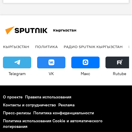
Общество
Кыргызстан
Бишкек
актриса
Мерьем Узерли
Кыргызстан
КЫРГЫЗСТАН
ПОЛИТИКА
РАДИО SPUTNIK КЫРГЫЗСТАН
Р
Telegram
VK
Макс
Rutube
О проекте
Правила использования
Контакты и сотрудничество
Реклама
Пресс-релизы
Политика конфиденциальности
Политика использования Cookie и автоматического
логирования