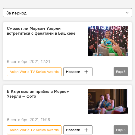
За период
Сможет ли Мерьем Узерли
встретиться с фанатами в Бишкеке
6 сентября 2021, 12:21
Asian World TV Series Awards
Новости
Еще
5
Общество
Кыргызстан
Бишкек
актриса
Мерьем Узерли
В Кыргызстан прибыла Мерьем
Узерли — фото
6 сентября 2021, 11:56
Asian World TV Series Awards
Новости
Еще
5