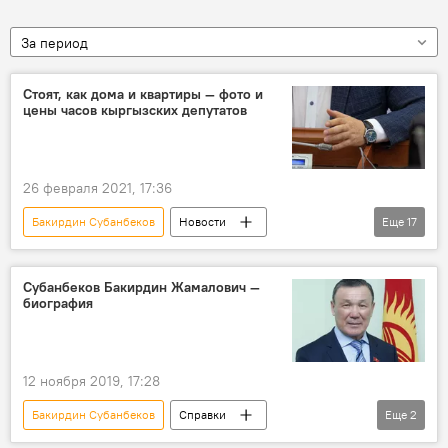
За период
Стоят, как дома и квартиры — фото и
цены часов кыргызских депутатов
26 февраля 2021, 17:36
Бакирдин Субанбеков
Новости
Еще
17
Общество
Кыргызстан
Политика
Жогорку Кенеш
Аккулу Бердиев
Субанбеков Бакирдин Жамалович —
биография
Асель Кодуранова
Иса Омуркулов
Марлен Маматалиев
Мирлан Бакиров
Тазабек Икрамов
Торобай Зулпукаров
12 ноября 2019, 17:28
Урматбек Самаев
депутат
Бакирдин Субанбеков
Справки
Еще
2
чиновники
цена
часы
биография