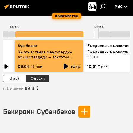
РУС
Кыргызстан
09:00
09:56
Күн башат
Ежедневные новости
Кыргызстанда мөңгүлөрдүн
Ежедневные новости. 
эриши тездеди — токтотуу
10:00
мүмкүн эмеспи?
эфир
09:04
10:01
46 мин
7 мин
Вчера
Сегодня
г. Бишкек
89.3
Бакирдин Субанбеков