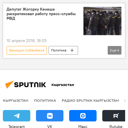
фото
Искандер Гаипкулов
Биографии депутатов Жогорку Кенеша
Депутат Жогорку Кенеша
раскритиковал работу пресс-службы
МВД
10 апреля 2018, 18:05
Бакирдин Субанбеков
Политика
Еще
4
Новости
Кыргызстан
МВД
пресс-служба
критика
Кыргызстан
КЫРГЫЗСТАН
ПОЛИТИКА
РАДИО SPUTNIK КЫРГЫЗСТАН
Р
Telegram
VK
Макс
Rutube