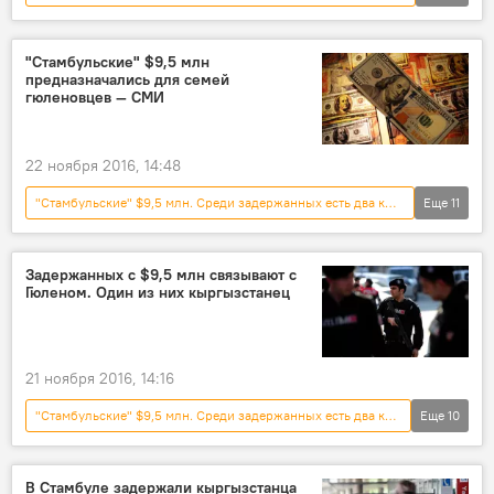
Общество
Новости
Кыргызстан
Происшествия
Турция
"Стамбульские" $9,5 млн
предназначались для семей
Фетхуллах Гюлен
деньги
аэропорт
гюленовцев — СМИ
незаконный ввоз
22 ноября 2016, 14:48
"Стамбульские" $9,5 млн. Среди задержанных есть два кыргызстанца
Еще
11
Общество
Пресс-дайджест
Новости
В мире
Кыргызстан
Задержанных с $9,5 млн связывают с
Гюленом. Один из них кыргызстанец
Происшествия
Турция
Фетхуллах Гюлен
деньги
аэропорт
незаконный ввоз
21 ноября 2016, 14:16
"Стамбульские" $9,5 млн. Среди задержанных есть два кыргызстанца
Еще
10
Общество
Новости
В мире
Пресс-дайджест
Турция
В Стамбуле задержали кыргызстанца