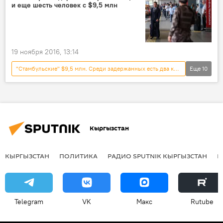
и еще шесть человек с $9,5 млн
Узбекистан
Стамбул
деньги
аэропорт
незаконный ввоз
19 ноября 2016, 13:14
"Стамбульские" $9,5 млн. Среди задержанных есть два кыргызстанца
Еще
10
Общество
Новости
В мире
Происшествия
Турция
Узбекистан
Стамбул
деньги
аэропорт
Кыргызстан
незаконный ввоз
КЫРГЫЗСТАН
ПОЛИТИКА
РАДИО SPUTNIK КЫРГЫЗСТАН
Р
Telegram
VK
Макс
Rutube