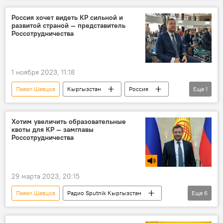
русский язык
Россотрудничество
Россия хочет видеть КР сильной и
развитой страной — представитель
Россотрудничества
1 ноября 2023, 11:18
Павел Шевцов
Кыргызстан
Россия
Еще
1
развитие
Хотим увеличить образовательные
квоты для КР — замглавы
Россотрудничества
29 марта 2023, 20:15
Павел Шевцов
Радио Sputnik Кыргызстан
Еще
6
Россотрудничество
Россия
Кыргызстан
студенты
квоты