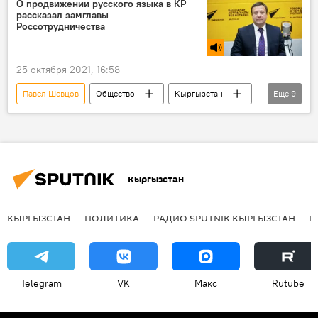
О продвижении русского языка в КР
рассказал замглавы
вузы
Россотрудничества
25 октября 2021, 16:58
Павел Шевцов
Общество
Кыргызстан
Еще
9
Радио Sputnik Кыргызстан
русский язык
литература
наука
Тема дня
Новости Киргизии
Россия
Кыргызстан
Культура
Россотрудничество
КЫРГЫЗСТАН
ПОЛИТИКА
РАДИО SPUTNIK КЫРГЫЗСТАН
Р
Telegram
VK
Макс
Rutube