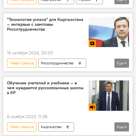
русский язык
сотрудничество
народ
Россотрудничество
"Технологии успеха" для Кыргызстана
— интервью с замглавы
Россотрудничества
16 октября 2024, 20:05
Павел Шевцов
Россотрудничество
Еще
4
образование
Россия
Кыргызстан
видео
Обучение учителей и учебники — в
чем нуждаются русскоязычные школы
в КР
6 ноября 2023, 11:36
Павел Шевцов
Кыргызстан
Еще
4
Радио Sputnik Кыргызстан
школа