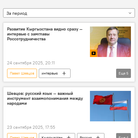
За период
Развитие Кыргызстана видно сразу —
интервью с замглавы
Россотрудничества
24 сентября 2025, 20:11
Павел Шевцов
интервью
Еще
5
Россотрудничество
КРСУ
образование
видео
Кыргызстан
Шевцов: русский язык — важный
инструмент взаимопонимания между
народами
23 сентября 2025, 17:55
Павел Шевцов
Кыргызстан
Россия
Еще
4