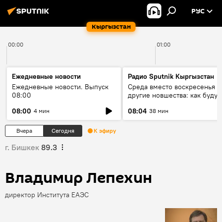
РУС
Кыргызстан
00:00
01:00
Ежедневные новости
Радио Sputnik Кыргызстан
Ежедневные новости. Выпуск
Среда вместо воскресенья и
08:00
другие новшества: как будут
проходить выборы в КР?
08:00
08:04
4 мин
38 мин
Вчера
Сегодня
К эфиру
г. Бишкек
89.3
Владимир Лепехин
директор Института ЕАЭС