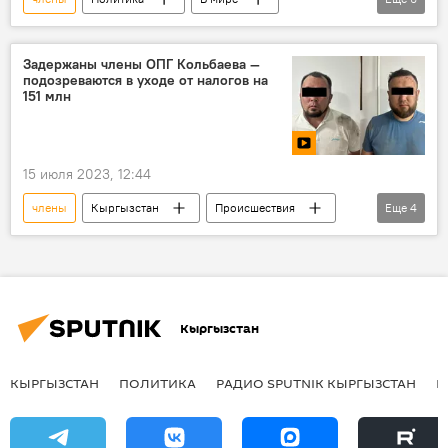
БРИКС
вступление
Саудовская Аравия
Аргентина
Задержаны члены ОПГ Кольбаева —
подозреваются в уходе от налогов на
Иран
ОАЭ
Египет
151 млн
15 июля 2023, 12:44
члены
Кыргызстан
Происшествия
Еще
4
Камчы Кольбаев
ОПГ
задержание
видео
Кыргызстан
КЫРГЫЗСТАН
ПОЛИТИКА
РАДИО SPUTNIK КЫРГЫЗСТАН
Р