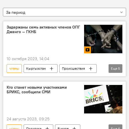
За период
Задержаны семь активных членов ОПГ
Дженго — ГКНБ
10 октября 2023, 14:04
члены
Кыргызстан
Происшествия
Еще
5
задержание
ОПГ
Дженго
видео
фото
Кто станет новыми участниками
БРИКС, сообщили СМИ
24 августа 2023, 09:25
члены
Политика
В мире
Еще
6