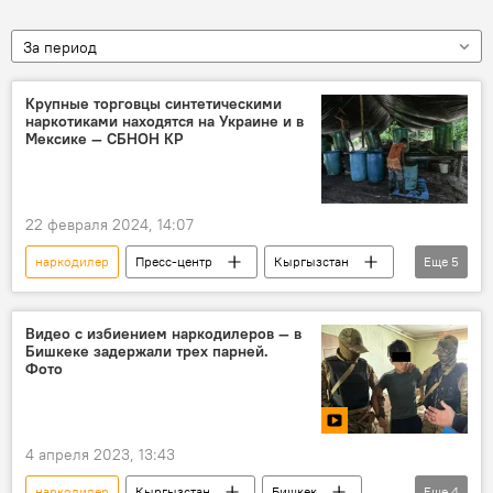
За период
Крупные торговцы синтетическими
наркотиками находятся на Украине и в
Мексике — СБНОН КР
22 февраля 2024, 14:07
наркодилер
Пресс-центр
Кыргызстан
Еще
5
наркотики
Украина
Мексика
СБНОН
Россия
Видео с избиением наркодилеров — в
Бишкеке задержали трех парней.
Фото
4 апреля 2023, 13:43
наркодилер
Кыргызстан
Бишкек
Еще
4