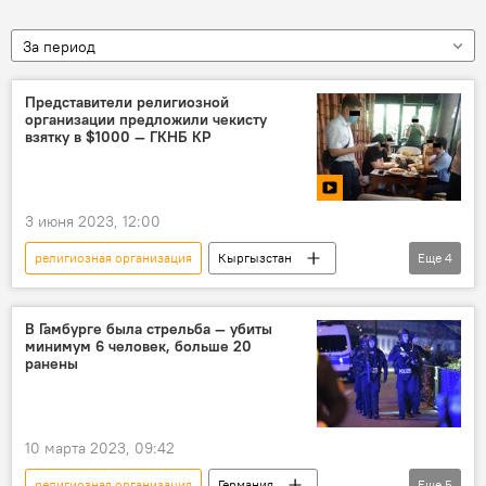
За период
Представители религиозной
организации предложили чекисту
взятку в $1000 — ГКНБ КР
3 июня 2023, 12:00
религиозная организация
Кыргызстан
Еще
4
Происшествия
ГКНБ
взятка
видео
В Гамбурге была стрельба — убиты
минимум 6 человек, больше 20
ранены
10 марта 2023, 09:42
религиозная организация
Германия
Еще
5