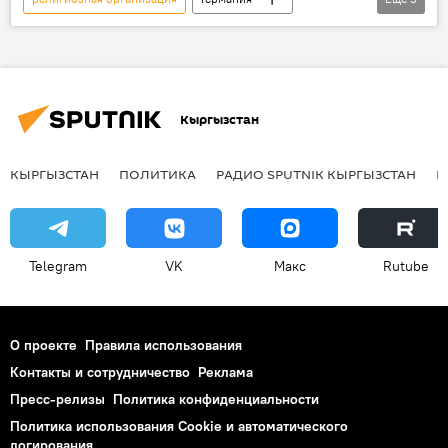
В мире
Происшествия
гибель
стрельба
смерть
Кыргызстан
КЫРГЫЗСТАН
ПОЛИТИКА
РАДИО SPUTNIK КЫРГЫЗСТАН
Р
Telegram
VK
Макс
Rutube
О проекте
Правила использования
Контакты и сотрудничество
Реклама
Пресс-релизы
Политика конфиденциальности
Политика использования Cookie и автоматического
логирования