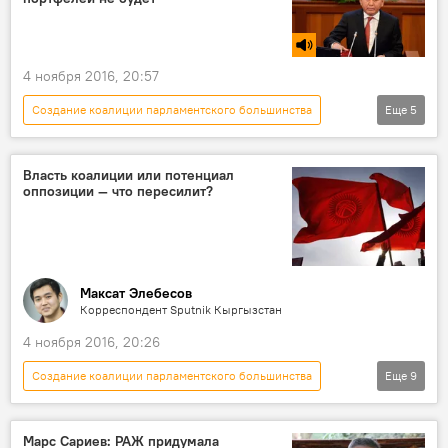
коалиция
должность
4 ноября 2016, 20:57
Создание коалиции парламентского большинства
Еще
5
Радио Sputnik Кыргызстан
Новости
Иса Омуркулов
министр
коалиция
Власть коалиции или потенциал
оппозиции — что пересилит?
Максат Элебесов
Корреспондент Sputnik Кыргызстан
4 ноября 2016, 20:26
Создание коалиции парламентского большинства
Еще
9
Мнение
Политика
Новости
Кыргызстан
Марс Сариев: РАЖ придумала