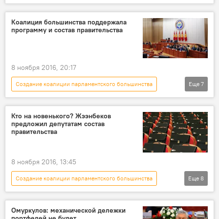
Радио Sputnik Кыргызстан
Кыргызстан
миграция
Общество
Коалиция большинства поддержала
программу и состав правительства
Ирина Карамушкина
правительство
коалиция
8 ноября 2016, 20:17
Создание коалиции парламентского большинства
Еще
7
Политика
Новости
Кыргызстан
Aлерт
правительство
программа
Кто на новенького? Жээнбеков
предложил депутатам состав
коалиция
правительства
8 ноября 2016, 13:45
Создание коалиции парламентского большинства
Еще
8
Политика
Новости
Кыргызстан
Aлерт
правительство
министр
Омуркулов: механической дележки
портфелей не будет