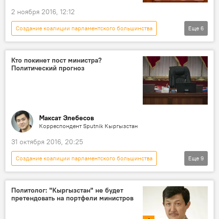
Политическая партия "Кыргызстан"
2 ноября 2016, 12:12
коалиция
большинство
Создание коалиции парламентского большинства
Еще
6
Выход СДПК из коалиции парламентского большинства
Политика
Новости
Кыргызстан
Aлерт
Омурбек Бабанов
коалиция
Кто покинет пост министра?
Политический прогноз
Максат Элебесов
Корреспондент Sputnik Кыргызстан
31 октября 2016, 20:25
Создание коалиции парламентского большинства
Еще
9
Мнение
Политика
Новости
Кыргызстан
Политолог: "Кыргызстан" не будет
претендовать на портфели министров
Выход СДПК из коалиции парламентского большинства
правительство
эксперт
министр