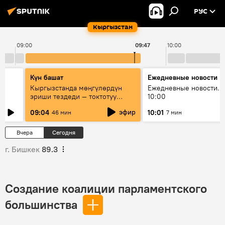
РУС
Кыргызстан
09:00
09:47
10:00
Күн башат
Ежедневные новости
Кыргызстанда мөңгүлөрдүн
Ежедневные новости. 
эриши тездеди — токтотуу
10:00
мүмкүн эмеспи?
эфир
09:04
10:01
46 мин
7 мин
Вчера
Сегодня
г. Бишкек
89.3
Создание коалиции парламентского
большинства