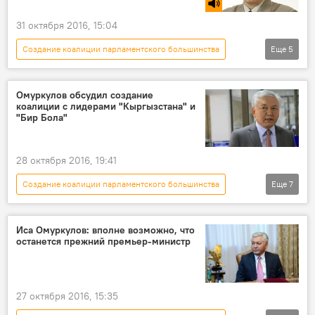
коалиция
31 октября 2016, 15:04
Создание коалиции парламентского большинства
Еще
5
Радио Sputnik Кыргызстан
Новости
Табылды Акеров
коалиция
Омуркулов обсудил создание
коалиции с лидерами "Кыргызстана" и
Выход СДПК из коалиции парламентского большинства
"Бир Бола"
28 октября 2016, 19:41
Создание коалиции парламентского большинства
Еще
7
Политика
Новости
Кыргызстан
Выход СДПК из коалиции парламентского большинства
Иса Омуркулов: вполне возможно, что
останется прежний премьер-министр
Иса Омуркулов
переговоры
коалиция
27 октября 2016, 15:35