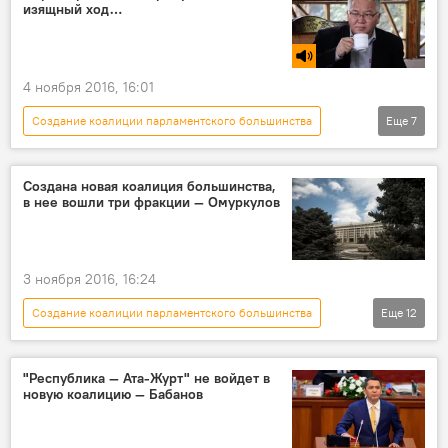
изящный ход…
Выход СДПК из коалиции парламентского большинства
Жогорку Кенеш
оппозиция
коалиция
власть
4 ноября 2016, 16:01
Создание коалиции парламентского большинства
Еще
7
Мнение
Радио Sputnik Кыргызстан
Новости
Кыргызстан
Марс Сариев
Создана новая коалиция большинства,
в нее вошли три фракции — Омуркулов
коалиция
Выход СДПК из коалиции парламентского большинства
3 ноября 2016, 16:24
Создание коалиции парламентского большинства
Еще
12
Политика
Новости
Кыргызстан
Aлерт
Иса Омуркулов
"Республика — Ата-Журт" не войдет в
новую коалицию — Бабанов
Жогорку Кенеш
СДПК
политическая партия "Бир Бол"