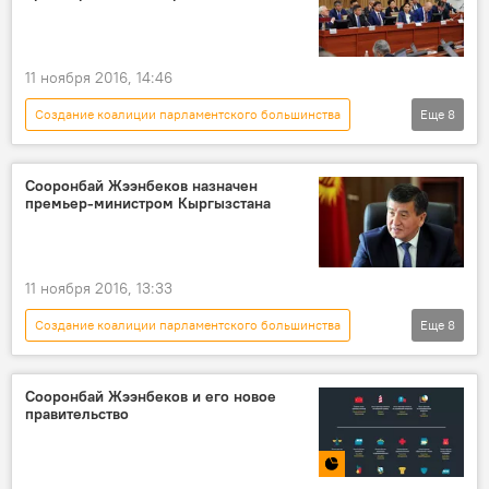
должность
комитет
11 ноября 2016, 14:46
Создание коалиции парламентского большинства
Еще
8
Политика
Новости
Кыргызстан
Общество
Aлерт
Сооронбай Жээнбеков назначен
премьер-министром Кыргызстана
Алмазбек Атамбаев
премьер-министр
состав
11 ноября 2016, 13:33
Создание коалиции парламентского большинства
Еще
8
Политика
Новости
Кыргызстан
Aлерт
Алмазбек Атамбаев
Сооронбай Жээнбеков и его новое
правительство
Сооронбай Жээнбеков
правительство
Кадровые перестановки в Кыргызстане