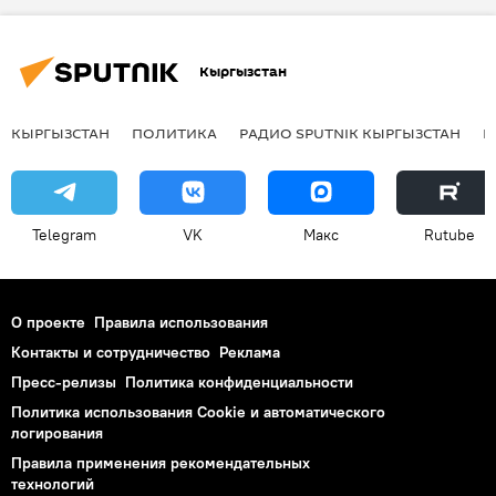
Мультимедиа
Инфографика
Опрос
Жогорку Кенеш
коалиция
Кыргызстан
Выход СДПК из коалиции парламентского большинства
КЫРГЫЗСТАН
ПОЛИТИКА
РАДИО SPUTNIK КЫРГЫЗСТАН
Р
Telegram
VK
Макс
Rutube
О проекте
Правила использования
Контакты и сотрудничество
Реклама
Пресс-релизы
Политика конфиденциальности
Политика использования Cookie и автоматического
логирования
Правила применения рекомендательных
технологий