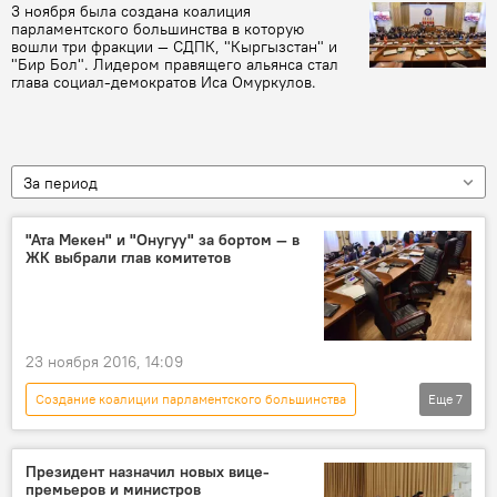
3 ноября была создана коалиция
парламентского большинства в которую
вошли три фракции — СДПК, "Кыргызстан" и
"Бир Бол". Лидером правящего альянса стал
глава социал-демократов Иса Омуркулов.
За период
"Ата Мекен" и "Онугуу" за бортом — в
ЖК выбрали глав комитетов
23 ноября 2016, 14:09
Создание коалиции парламентского большинства
Еще
7
Политика
Новости
Кыргызстан
Жогорку Кенеш
коалиция
Президент назначил новых вице-
премьеров и министров