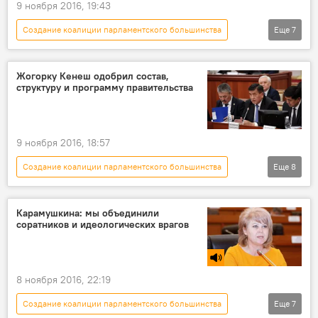
9 ноября 2016, 19:43
Создание коалиции парламентского большинства
Еще
7
Мультимедиа
Политика
Новости
Кыргызстан
Инфографика
Жогорку Кенеш одобрил состав,
структуру и программу правительства
Сооронбай Жээнбеков
кабмин
9 ноября 2016, 18:57
Создание коалиции парламентского большинства
Еще
8
Политика
Новости
Кыргызстан
Aлерт
Жогорку Кенеш
Карамушкина: мы объединили
соратников и идеологических врагов
правительство
программа
министр
8 ноября 2016, 22:19
Создание коалиции парламентского большинства
Еще
7