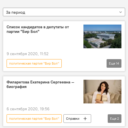
За период
Список кандидатов в депутаты от
партии "Бир Бол"
9 сентября 2020, 11:52
политическая партия "Бир Бол"
Еще
14
Выборы в парламент Кыргызстана седьмого созыва
Выборы депутатов Жогорку Кенеша — 2020
Филаретова Екатерина Сергеевна —
биография
Выборы в парламент — 2020
Новости
Политика
Кыргызстан
Общество
список кандидатов
6 сентября 2020, 19:56
Выборы в Жогорку Кенеш
депутат
политическая партия "Бир Бол"
Справки
Еще
2
Списки кандидатов в депутаты Жогорку Кенеша — 2020
биография
Екатерина Филаретова