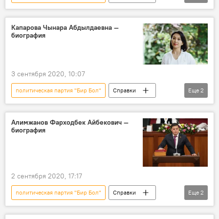
биография
Айжан Чыныбаева
Капарова Чынара Абдылдаевна —
биография
3 сентября 2020, 10:07
политическая партия "Бир Бол"
Справки
Еще
2
биография
Чынара Капарова
Алимжанов Фарходбек Айбекович —
биография
2 сентября 2020, 17:17
политическая партия "Бир Бол"
Справки
Еще
2
биография
Фарходбек Алимжанов