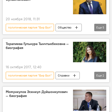
20 ноября 2018, 11:31
политическая партия "Бир Бол"
Общество
Еще
5
Политика
Новости
Кыргызстан
Алтынбек Сулайманов
Жогорку Кенеш
Торалиева Гульнура Тынчтыкбековна —
биография
16 октября 2017, 12:40
политическая партия "Бир Бол"
Справки
Еще
2
Гульнура Торалиева
биография
Момункулов Эсенкул Дуйшонкулович
— биография