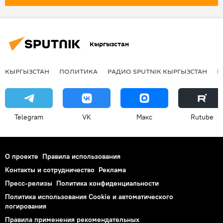
СДПК
ПП "Ар-Намыс"
ПП "Замандаш-Современник"
Политическая партия "Кыргызстан"
Кыргызстан
Партия "Бутун Кыргызстан Эмгек"
Выборы в Жогорку Кенеш
партия
КЫРГЫЗСТАН
ПОЛИТИКА
РАДИО SPUTNIK КЫРГЫЗСТАН
Р
теледебаты
Парламентские выборы 2015 года
Партия "Онугуу-Прогресс"
дебаты
Telegram
VK
Макс
Rutube
О проекте
Правила использования
Контакты и сотрудничество
Реклама
Пресс-релизы
Политика конфиденциальности
Политика использования Cookie и автоматического
логирования
Правила применения рекомендательных