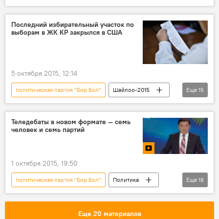
Новости
Кыргызстан
Алмазбек Атамбаев
Алтынбек Сулайманов
Последний избирательный участок по
выборам в ЖК КР закрылся в США
СДПК
партия "Ата Мекен"
Партия "Онугуу-Прогресс"
мандат
оппозиция
коалиция
фракция
5 октября 2015, 12:14
Формирование коалиции большинства Жогорку Кенеша
политическая партия "Бир Бол"
Шайлоо-2015
Еще
15
Новости
Общество
Ход кампании
В мире
США
Канада
Теледебаты в новом формате — семь
человек и семь партий
СДПК
ПП "Республика"
Политическая партия "Кыргызстан"
1 октября 2015, 19:50
Партия "Онугуу-Прогресс"
партия "Ата Мекен"
выборы
политическая партия "Бир Бол"
Политика
Еще
16
голосование
участок
Шайлоо-2015
Новости
Парламентские выборы 2015 года
Кыргызстан
видео
Ход кампании
Еще 20 материалов