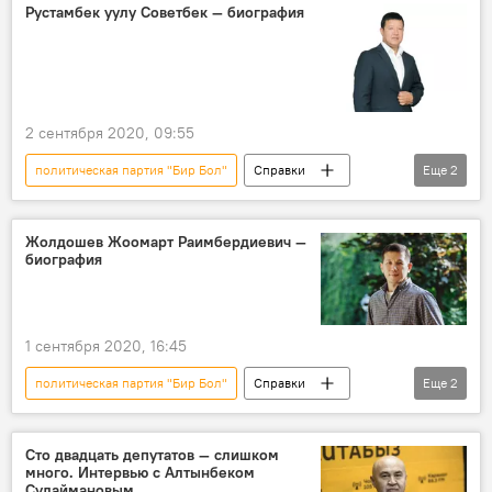
Рустамбек уулу Советбек — биография
2 сентября 2020, 09:55
политическая партия "Бир Бол"
Справки
Еще
2
Советбек Рустамбек уулу
биография
Жолдошев Жоомарт Раимбердиевич —
биография
1 сентября 2020, 16:45
политическая партия "Бир Бол"
Справки
Еще
2
биография
Жоомарт Жолдошев
Сто двадцать депутатов — слишком
много. Интервью с Алтынбеком
Сулаймановым