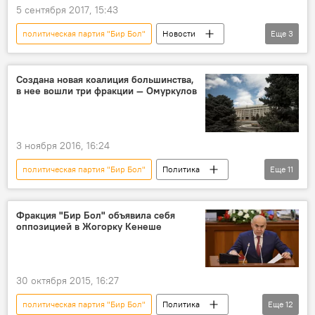
5 сентября 2017, 15:43
политическая партия "Бир Бол"
Новости
Еще
3
Справки
Эсенкул Момункулов
биография
Создана новая коалиция большинства,
в нее вошли три фракции — Омуркулов
3 ноября 2016, 16:24
политическая партия "Бир Бол"
Политика
Еще
11
Новости
Кыргызстан
Aлерт
Иса Омуркулов
Жогорку Кенеш
Фракция "Бир Бол" объявила себя
оппозицией в Жогорку Кенеше
СДПК
Политическая партия "Кыргызстан"
коалиция
большинство
Выход СДПК из коалиции парламентского большинства
30 октября 2015, 16:27
Создание коалиции парламентского большинства
политическая партия "Бир Бол"
Политика
Еще
12