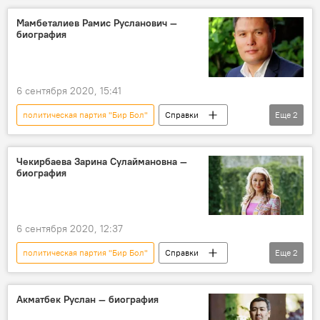
Парламентские выборы в Кыргызстане — 2020
Мамбеталиев Рамис Русланович —
Выборы депутатов ЖК Кыргызстана в 2020 году
биография
Выборы депутатов Жогорку Кенеша Кыргызстана — 2020
6 сентября 2020, 15:41
политическая партия "Бир Бол"
Справки
Еще
2
биография
Рамис Мамбеталиев
Чекирбаева Зарина Сулаймановна —
биография
6 сентября 2020, 12:37
политическая партия "Бир Бол"
Справки
Еще
2
биография
Зарина Чекирбаева
Акматбек Руслан — биография