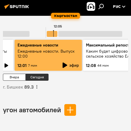
РУС
Кыргызстан
12:05
Ежедневные новости
Максимальный репост
дагы
Ежедневные новости. Выпуск
Каким будет цифровое
12:00
сельское хозяйство ЕА
ызмат
эфир
12:01
12:08
7 мин
44 мин
Вчера
Сегодня
г. Бишкек
89.3
угон автомобилей