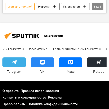
угон автомобилей
Новости
Кыргызстан
Еще
3
Происшествия
Бишкек
ГУВД Бишкека
Кыргызстан
КЫРГЫЗСТАН
ПОЛИТИКА
РАДИО SPUTNIK КЫРГЫЗСТАН
Р
Telegram
VK
Макс
Rutube
О проекте
Правила использования
Контакты и сотрудничество
Реклама
Пресс-релизы
Политика конфиденциальности