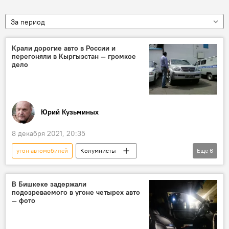
За период
Крали дорогие авто в России и
перегоняли в Кыргызстан — громкое
дело
Юрий Кузьминых
8 декабря 2021, 20:35
угон автомобилей
Колумнисты
Еще
6
Кыргызстан
Общество
Происшествия
автомобиль
В Бишкеке задержали
подозреваемого в угоне четырех авто
группировка
иномарка
— фото