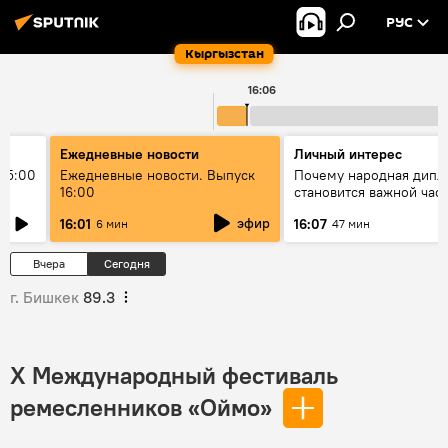
РУС
Кыргызстан
16:06
Ежедневные новости
Личный интерес
15:00
Ежедневные новости. Выпуск
Почему народная дипл
16:00
становится важной час
международного
эфир
16:01
16:07
6 мин
47 мин
сотрудничества
Вчера
Сегодня
г. Бишкек
89.3
X Международный фестиваль
ремесленников «Оймо»