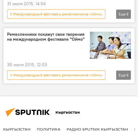
31 июля 2015, 14:54
X Международный фестиваль ремесленников «Оймо»
Еще
8
Новости
Кыргызстан
Общество
Культура
Sputnik
Ремесленники покажут свои творения
на международном фестивале "Оймо"
Международный фестиваль "Оймо"
художник
партнер
30 июля 2015, 12:03
X Международный фестиваль ремесленников «Оймо»
Еще
6
Новости
Кыргызстан
Культура
Sputnik
Министерство культуры, информации, спорта и молодежной политики КР
Кыргызстан
Международный фестиваль "Оймо"
КЫРГЫЗСТАН
ПОЛИТИКА
РАДИО SPUTNIK КЫРГЫЗСТАН
Р