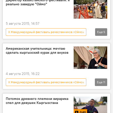
реально завидую "Оймо"
Международный фестиваль "Оймо"
фестиваль
5 августа 2015, 14:57
X Международный фестиваль ремесленников «Оймо»
Еще
5
Новости
Общество
Айжан Беккулова
Американская учительница: мечтаю
сделать кыргызский курак для внуков
Международный фестиваль "Оймо"
коллекция
4 августа 2015, 16:22
X Международный фестиваль ремесленников «Оймо»
Еще
11
Новости
Кыргызстан
Общество
Культура
США
Кристина Мартинс
Потомок древнего племени вирарика
спел для девушек Кыргызстана
Международный фестиваль "Оймо"
музей
0:40
фестиваль
курак
преподаватель