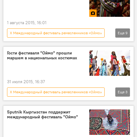
1 августа 2015, 16:01
X Международный фестиваль ремесленников «Оймо»
Еще
9
фото
Новости
Кыргызстан
Общество
Культура
Бишкек
Гости фестиваля "Оймо" прошли
маршем в национальных костюмах
Международный фестиваль "Оймо"
фестиваль
ярмарка
31 июля 2015, 16:37
X Международный фестиваль ремесленников «Оймо»
Еще
3
Новости
Общество
Культура
Sputnik Кыргызстан поддержит
международный фестиваль "Оймо"