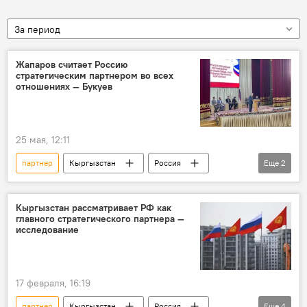
За период
Жапаров считает Россию
стратегическим партнером во всех
отношениях — Букуев
25 мая, 12:11
партнер
Кыргызстан
Россия
Еще
2
сотрудничество
стратегическое партнерство
Кыргызстан рассматривает РФ как
главного стратегического партнера —
исследование
17 февраля, 16:19
партнер
Кыргызстан
Россия
Еще
4