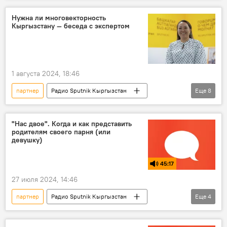
Нужна ли многовекторность
Кыргызстану — беседа с экспертом
1 августа 2024, 18:46
партнер
Радио Sputnik Кыргызстан
Еще
8
Запад
Кыргызстан
Политика
давление
интересы
вектор
"Нас двое". Когда и как представить
родителям своего парня (или
многополярный мир
развитие
девушку)
Особый акцент
45:17
27 июля 2024, 14:46
партнер
Радио Sputnik Кыргызстан
Еще
4
отношения
родители
знакомство
Подкасты РИА Новости