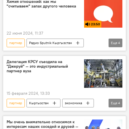
Химия отношений: как мы
"считываем" запах другого человека
23:50
22 июня 2024, 11:37
партнер
Радио Sputnik Кыргызстан
Еще
4
отношения
свидание
запах
Подкасты РИА Новости
Делегация КРСУ съездила на
"Джеруй" — это индустриальный
партнер вуза
15 февраля 2024, 13:33
партнер
Кыргызстан
экономика
Еще
4
Джеруй месторождение
КРСУ
поездка
посещение
Мы очень внимательно относимся к
интересам наших соседей и друзей —