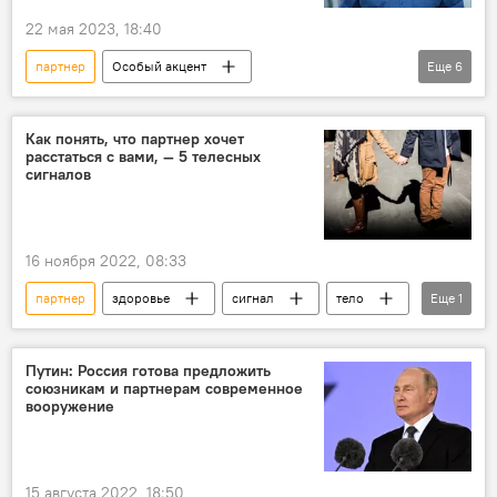
22 мая 2023, 18:40
партнер
Особый акцент
Еще
6
Радио Sputnik Кыргызстан
Владимир Плужник
Как понять, что партнер хочет
расстаться с вами, — 5 телесных
Юридическая консультация с Владимиром Плужником
сигналов
договор
расторжение
соглашение
16 ноября 2022, 08:33
партнер
здоровье
сигнал
тело
Еще
1
признаки
Путин: Россия готова предложить
союзникам и партнерам современное
вооружение
15 августа 2022, 18:50