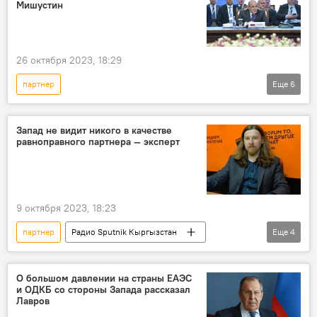
Мишустин
26 октября 2023, 18:29
партнер
Еще
6
Саммит премьер-министров стран СНГ в Бишкеке
Россия
Политика
экономика
Запад не видит никого в качестве
равноправного партнера — эксперт
Михаил Мишустин
союзники
9 октября 2023, 18:23
партнер
Радио Sputnik Кыргызстан
Еще
4
Россия
Владимир Путин
Политика
Запад
О большом давлении на страны ЕАЭС
и ОДКБ со стороны Запада рассказал
Лавров