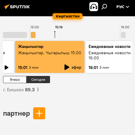
РУС
Кыргызстан
15:00
15:16
16:00
Жаңылыктар
Ежедневные новости
кая
Жаңылыктар. Чыгарылыш 15:00
Ежедневные новости. 
16:00
эфир
15:01
16:01
3 мин
3 мин
Вчера
Сегодня
г. Бишкек
89.3
партнер