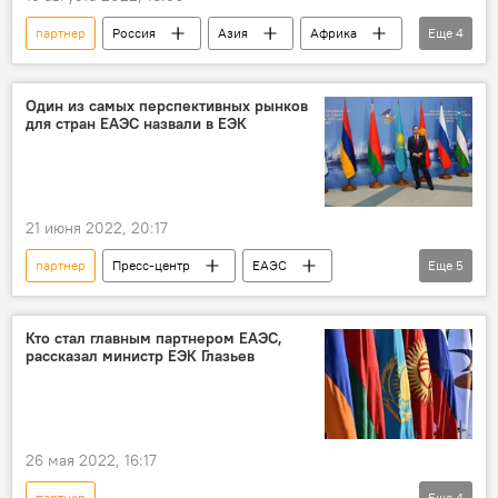
партнер
Россия
Азия
Африка
Еще
4
Владимир Путин
вооружение
Латинская Америка
Форум "Армия-2023"
Один из самых перспективных рынков
для стран ЕАЭС назвали в ЕЭК
21 июня 2022, 20:17
партнер
Пресс-центр
ЕАЭС
Еще
5
ЕЭК
Ия Малкина
итоги
ОАЭ
рынок
перспективы
Кто стал главным партнером ЕАЭС,
рассказал министр ЕЭК Глазьев
26 мая 2022, 16:17
партнер
Еще
4