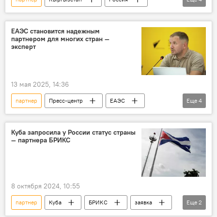
сотрудничество
исследование
институт
экономика
ЕАЭС становится надежным
партнером для многих стран —
эксперт
13 мая 2025, 14:36
партнер
Пресс-центр
ЕАЭС
Еще
4
сотрудничество
торговля
экономика
Станислав Притчин
Куба запросила у России статус страны
— партнера БРИКС
8 октября 2024, 10:55
партнер
Куба
БРИКС
заявка
Еще
2
посольство
Россия