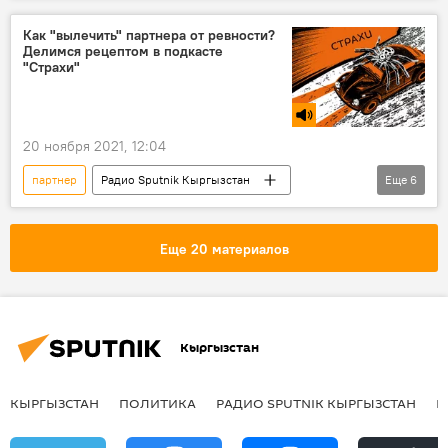
ревность
Подкасты РИА Новости
Как "вылечить" партнера от ревности?
Делимся рецептом в подкасте
"Страхи"
20 ноября 2021, 12:04
партнер
Радио Sputnik Кыргызстан
Еще
6
Подкасты РИА Новости
ревность
отношения
брак
зависимость
Еще 20 материалов
психолог
Кыргызстан
КЫРГЫЗСТАН
ПОЛИТИКА
РАДИО SPUTNIK КЫРГЫЗСТАН
Р