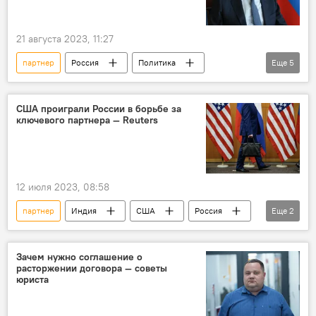
21 августа 2023, 11:27
партнер
Россия
Политика
Еще
5
ЕАЭС
ОДКБ
Сергей Лавров
Запад
страны
давление
США проиграли России в борьбе за
ключевого партнера — Reuters
12 июля 2023, 08:58
партнер
Индия
США
Россия
Еще
2
В мире
Политика
Зачем нужно соглашение о
расторжении договора — советы
юриста