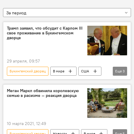
За период
Трамп заявил, что обсудит с Карлом III
свое проживание в Букингемском
дворце
29 апреля, 09:57
Букингемский дворец
В мире
США
Еще
3
Великобритания
Дональд Трамп
Карл III
Меган Маркл обвинила королевскую
семью в расизме — реакция дворца
10 марта 2021, 12:49
Букингемский дворец
Новости
В мире
Еще
5