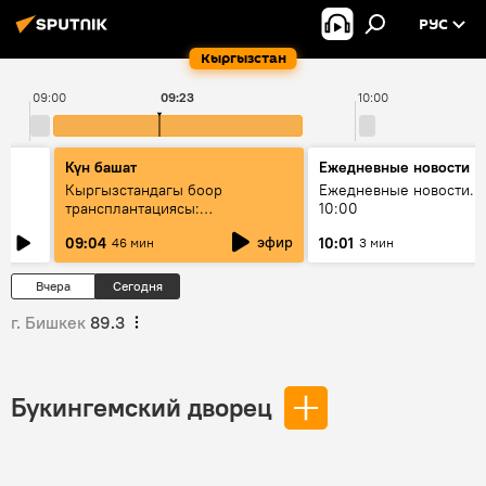
РУС
Кыргызстан
09:00
09:23
10:00
Күн башат
Ежедневные новости
Кыргызстандагы боор
Ежедневные новости. 
трансплантациясы:
10:00
жетишкендиктер жана өнүгүү
эфир
09:04
10:01
46 мин
3 мин
келечеги
Вчера
Сегодня
г. Бишкек
89.3
Букингемский дворец