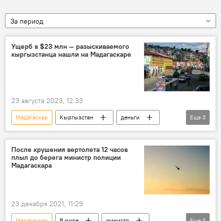
За период
Ущерб в $23 млн — разыскиваемого
кыргызстанца нашли на Мадагаскаре
23 августа 2023, 12:33
Мадагаскар
Кыргызстан
деньги
Еще
3
вывод
экстрадиция
МВД
После крушения вертолета 12 часов
плыл до берега министр полиции
Мадагаскара
23 декабря 2021, 11:29
Мадагаскар
В мире
министр
Еще
3