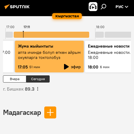
РУС
Кыргызстан
17:00
17:11
18:00
Жума жыйынтыгы
Ежедневные новости
17:00
апта ичинде болуп өткөн айрым
Ежедневные новости. 
окуяларга токтолобуз
18:00
эфир
17:05
18:00
51 мин
6 мин
Вчера
Сегодня
г. Бишкек
89.3
Мадагаскар