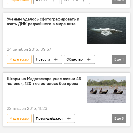
вертолет
спасение
авиакатастрофа
Ученым удалось сфотографировать и
взять ДНК редчайшего в мире кита
24 октября 2015, 09:57
Мадагаскар
Новости
Общество
Еще
4
В мире
ученые
киты
ДНК
Шторм на Мадагаскаре унес жизни 46
человек, 120 тыс осталось без крова
22 января 2015, 11:23
Мадагаскар
Пресс-дайджест
Еще
5
Происшествия
В мире
Новости