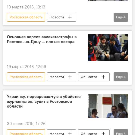
19 марта 2016, 13:13
Ростовская область
Новости
Еще
4
Кыргызстан
Происшествия
самолет
крушение
Основная версия авиакатастрофы в
Ростове-на-Дону — плохая погода
Авиакатастрофа в Ростове-на-Дону, среди 62 погибших — гражданка КР
19 марта 2016, 12:59
Ростовская область
Новости
Общество
Еще
4
В мире
самолет
крушение
Авиакатастрофа в Ростове-на-Дону, среди 62 погибших — гражданка КР
Украинку, подозреваемую в убийстве
журналистов, судят в Ростовской
области
30 июля 2015, 17:26
Ростовская область
Новости
Общество
Еще
6