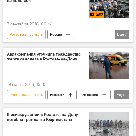
на поле боя
2:57
7 сентября 2016, 00:44
Ростовская область
Россия
Еще
7
Мультимедиа
Новости
видео
Общество
В мире
военная техника
Авиакомпания уточнила гражданство
жертв самолета в Ростове-на-Дону
форум
полигон
19 марта 2016, 13:33
Ростовская область
Новости
Общество
Еще
4
В мире
гибель
крушение
Авиакатастрофа в Ростове-на-Дону, среди 62 погибших — гражданка КР
В авиакрушении в Ростове-на-Дону
погибла гражданка Кыргызстана