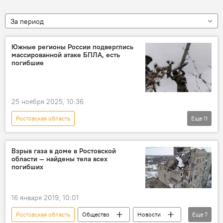
За период
Южные регионы России подверглись
массированной атаке БПЛА, есть
погибшие
25 ноября 2025, 10:36
Ростовская область
Еще
11
Спецоперация России по защите Донбасса
Россия
атака
ВСУ
Взрыв газа в доме в Ростовской
области — найдены тела всех
спецоперация
Ранение
смерть
погибших
В мире
Краснодарский край
БПЛА
дрон
16 января 2019, 10:01
Ростовская область
Общество
Новости
Еще
7