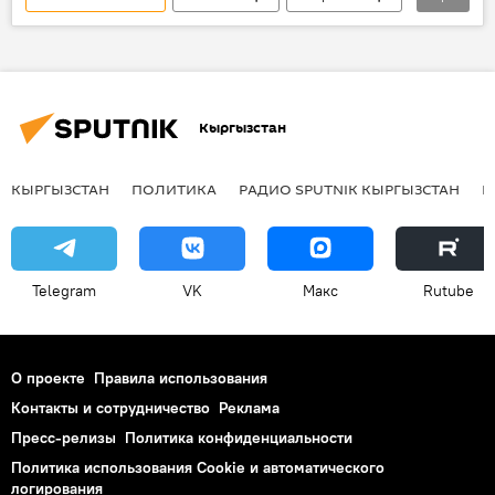
В мире
Украина
Надежда Савченко
журналист
суд
гибель
Кыргызстан
КЫРГЫЗСТАН
ПОЛИТИКА
РАДИО SPUTNIK КЫРГЫЗСТАН
Р
Telegram
VK
Макс
Rutube
О проекте
Правила использования
Контакты и сотрудничество
Реклама
Пресс-релизы
Политика конфиденциальности
Политика использования Cookie и автоматического
логирования