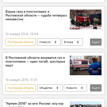
Происшествия
В мире
Россия
взрыв
поиски
обрушение
Взрыв газа в многоэтажке в
Ростовской области — судьба четверых
тело
неизвестна
14 января 2019, 13:04
Ростовская область
Новости
В мире
Еще
4
Происшествия
Россия
взрыв
пострадавшие
В Ростовской области взорвался газ в
многоэтажке — один погиб, шестерых
ищут
14 января 2019, 11:25
Ростовская область
Общество
Новости
Еще
6
В мире
Происшествия
Россия
взрыв
эвакуация
газ
"Армия-2016" на юге России: ноу-хау