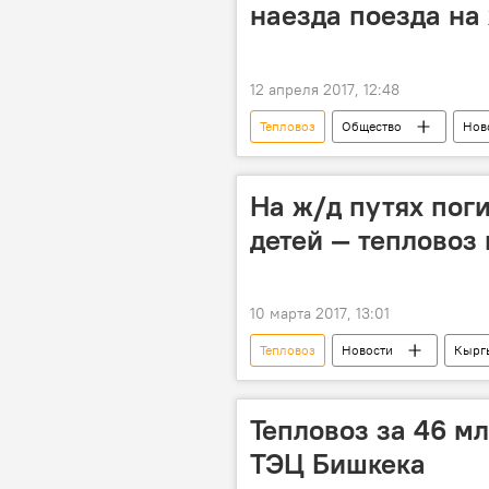
наезда поезда на
12 апреля 2017, 12:48
Тепловоз
Общество
Нов
МВД
несчастный случай
На ж/д путях пог
детей — тепловоз
10 марта 2017, 13:01
Тепловоз
Новости
Кырг
Тепловоз за 46 мл
ТЭЦ Бишкека