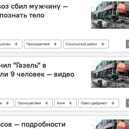
воз сбил мужчину —
познать тело
ызстан
Происшествия
Сокулукский район
наезд
мужчины
опознание
ил "Газель" в
бли 9 человек — видео
е
Происшествия
Азия
Пресс-дайджест
ьсов — подробности