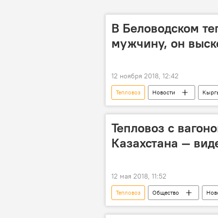
В Беловодском те
мужчину, он выск
12 ноября 2018, 12:42
Тепловоз
Новости
Кырг
смерть
наезд
мужч
Тепловоз с вагон
Казахстана — вид
12 мая 2018, 11:52
Тепловоз
Общество
Нов
Азия
Казахстан
ва