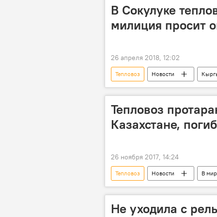
В Сокулуке тепло
милиция просит о
26 апреля 2018, 12:02
Тепловоз
Новости
Кырг
МВД
железная дорога
Тепловоз протаран
Казахстане, поги
26 ноября 2017, 14:24
Тепловоз
Новости
В мир
Казахстан
гибель
Не уходила с рел