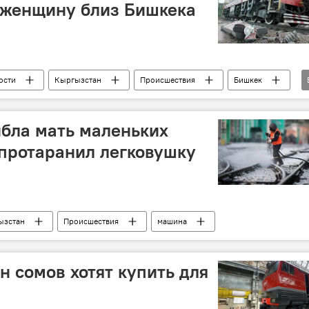
 женщину близ Бишкека
ости
Кыргызстан
Происшествия
Бишкек
железная дорога
рельсы
подробности
ибла мать маленьких
 протаранил легковушку
ызстан
Происшествия
машина
н сомов хотят купить для