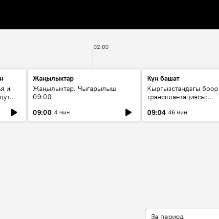
02:00
н
Жаңылыктар
Күн башат
я и
Жаңылыктар. Чыгарылыш
Кыргызстандагы боор
дут
09:00
трансплантациясы:
жетишкендиктер жана
09:00
09:04
4 мин
46 мин
келечеги
За период