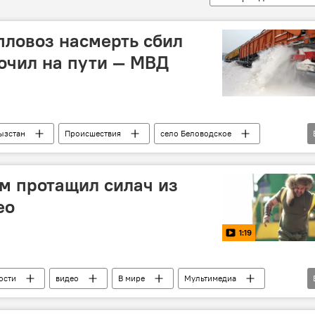
пловоз насмерть сбил
очил на пути — МВД
ызстан
Происшествия
село Беловодское
ина
ом протащил силач из
ео
1:19
ости
видео
В мире
Мультимедиа
гон
силач