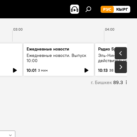
РУС
КЫРГ
03:00
04:00
Ежедневные новости
Радио Sputnik Кыр
Ежедневные новости. Выпуск
Эль-Ниньо, жара и 
10:00
действительно вли
 өнүгүү
погоду в Кыргызст
10:01
10:13
3 мин
38 мин
г. Бишкек
89.3