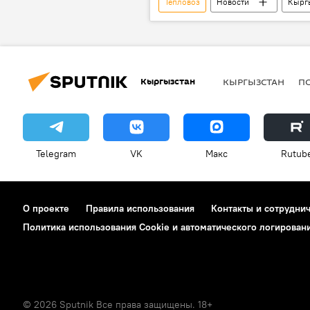
Тепловоз
Новости
Кырг
Кыргыз темир жолу
Кыргызстан
КЫРГЫЗСТАН
П
Telegram
VK
Макс
Rutub
О проекте
Правила использования
Контакты и сотрудни
Политика использования Cookie и автоматического логирован
© 2026 Sputnik Все права защищены. 18+