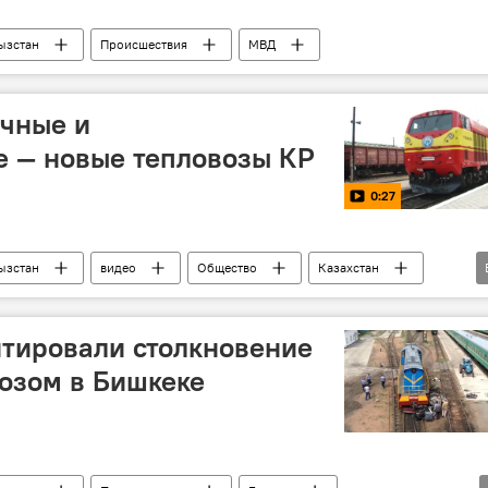
ызстан
Происшествия
МВД
ичные и
е — новые тепловозы КР
0:27
ызстан
видео
Общество
Казахстан
з темир жолу
тировали столкновение
возом в Бишкеке