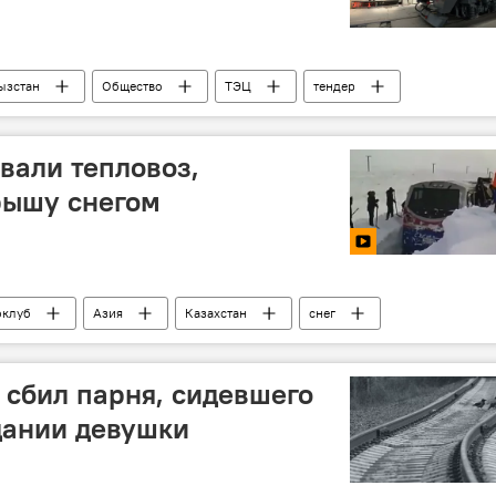
ызстан
Общество
ТЭЦ
тендер
вали тепловоз,
рышу снегом
оклуб
Азия
Казахстан
снег
 сбил парня, сидевшего
дании девушки