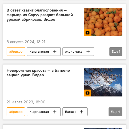
В ответ хватит благословения —
фермер из Саруу раздает большой
урожай абрикосов. Видео
8 августа 2024, 13:21
абрикос
Кыргызстан
экономика
Еще
1
раздача
Невероятная красота — в Баткене
зацвел урюк. Видео
21 марта 2023, 18:00
абрикос
Кыргызстан
Баткен
Еще
4
урюк
красота
видео
Новости Киргизии