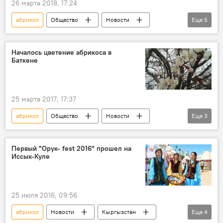
26 марта 2018, 17:24
абрикос
Общество
Новости
Еще
5
видео
Кыргызстан
Мультимедиа
Баткенская область
цветение
Началось цветение абрикоса в
Баткене
25 марта 2017, 17:37
абрикос
Общество
Новости
Еще
3
Кыргызстан
Баткенская область
урюк
Первый "Орук- fest 2016" прошел на
Иссык-Куле
25 июля 2016, 09:56
абрикос
Новости
Кыргызстан
Еще
4