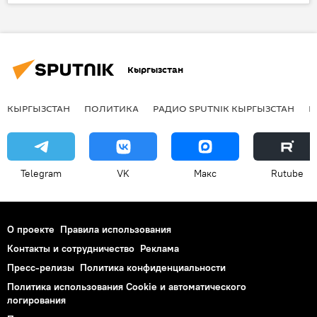
Общество
Иссык-Куль
фестиваль
фермер
Кыргызстан
КЫРГЫЗСТАН
ПОЛИТИКА
РАДИО SPUTNIK КЫРГЫЗСТАН
Р
Telegram
VK
Макс
Rutube
О проекте
Правила использования
Контакты и сотрудничество
Реклама
Пресс-релизы
Политика конфиденциальности
Политика использования Cookie и автоматического
логирования