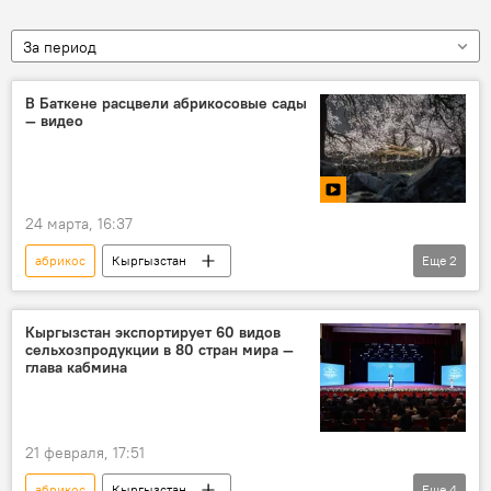
За период
В Баткене расцвели абрикосовые сады
— видео
24 марта, 16:37
абрикос
Кыргызстан
Еще
2
Баткенская область
видео
весна
Кыргызстан экспортирует 60 видов
сельхозпродукции в 80 стран мира —
глава кабмина
21 февраля, 17:51
абрикос
Кыргызстан
Еще
4