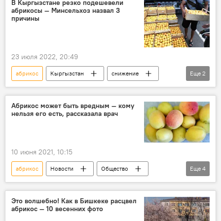
В Кыргызстане резко подешевели
абрикосы — Минсельхоз назвал 3
причины
23 июля 2022, 20:49
абрикос
Кыргызстан
снижение
Еще
2
Новости Киргизии
цена
Абрикос может быть вредным — кому
нельзя его есть, рассказала врач
10 июня 2021, 10:15
абрикос
Новости
Общество
Еще
4
В мире
диетолог
врач
желудок
Это волшебно! Как в Бишкеке расцвел
абрикос — 10 весенних фото