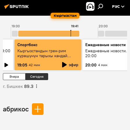
РУС
Кыргызстан
19:00
19:41
20:00
Спортбокс
Ежедневные новости
19:00
Кыргызстандын грек-рим
Ежедневные новости. 
күрөшүнүн тарыхы кандай
20:00
башталган?
эфир
19:05
20:00
42 мин
4 мин
Вчера
Сегодня
г. Бишкек
89.3
абрикос