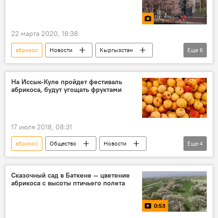
22 марта 2020, 18:38
абрикос
Новости
Кыргызстан
Еще
6
фото
Мультимедиа
Общество
Бишкек
дерево
курага
На Иссык-Куле пройдет фестиваль
абрикоса, будут угощать фруктами
17 июля 2018, 08:31
абрикос
Общество
Новости
Еще
4
Кыргызстан
Культура
Иссык-Куль
фестиваль
Сказочный сад в Баткене — цветение
абрикоса с высоты птичьего полета
0:53