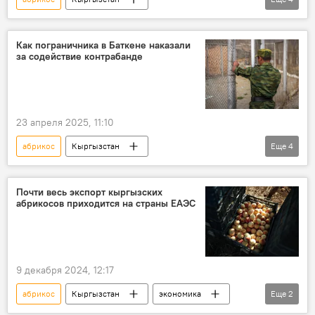
Адылбек Касымалиев
сельхозпродукция
экспорт
курага
Как пограничника в Баткене наказали
за содействие контрабанде
23 апреля 2025, 11:10
абрикос
Кыргызстан
Еще
4
Баткенская область
граница
Пограничник
контрабанда
Почти весь экспорт кыргызских
абрикосов приходится на страны ЕАЭС
Генеральная прокуратура
9 декабря 2024, 12:17
абрикос
Кыргызстан
экономика
Еще
2
ЕАЭС
экспорт