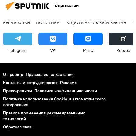
Кыргызстан
КЫРГЫЗСТАН
ПОЛИТИКА
РАДИО SPUTNIK КЫРГЫЗСТАН
Р
Telegram
VK
Макс
Rutube
О проекте
Правила использования
Контакты и сотрудничество
Реклама
Пресс-релизы
Политика конфиденциальности
Политика использования Cookie и автоматического
логирования
Правила применения рекомендательных
технологий
Обратная связь