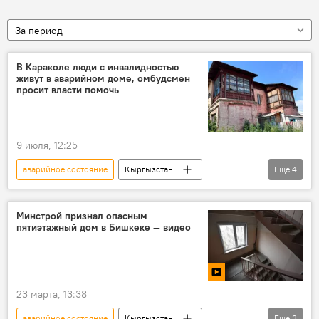
За период
В Караколе люди с инвалидностью
живут в аварийном доме, омбудсмен
просит власти помочь
9 июля, 12:25
аварийное состояние
Кыргызстан
Еще
4
Каракол
дом
ЛОВЗ
омбудсмен
Минстрой признал опасным
пятиэтажный дом в Бишкеке — видео
23 марта, 13:38
аварийное состояние
Кыргызстан
Еще
3