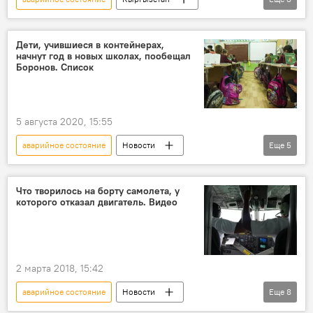
Бишкек
многоэтажка
опасность
Министерство строительства, архитектуры и жилищно-коммунального хозяйства КР
Дети, учившиеся в контейнерах,
начнут год в новых школах, пообещал
Боронов. Список
5 августа 2020, 15:55
аварийное состояние
Новости
Еще
5
Общество
Кыргызстан
Кубатбек Боронов
школа
ремонт
Что творилось на борту самолета, у
которого отказал двигатель. Видео
срок
2 марта 2018, 15:42
аварийное состояние
Новости
Еще
8
Кыргызстан
Происшествия