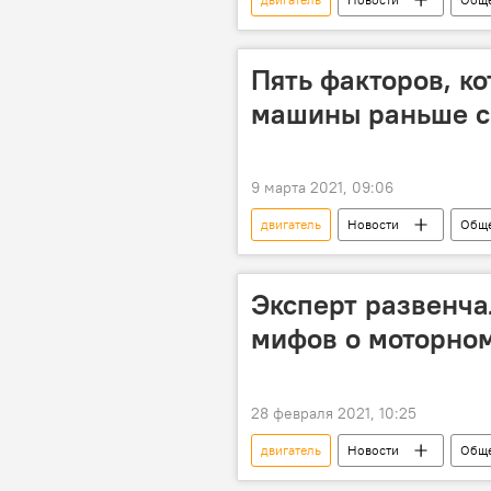
замена
Пять факторов, ко
машины раньше с
9 марта 2021, 09:06
двигатель
Новости
Обще
Эксперт развенча
мифов о моторно
28 февраля 2021, 10:25
двигатель
Новости
Обще
миф