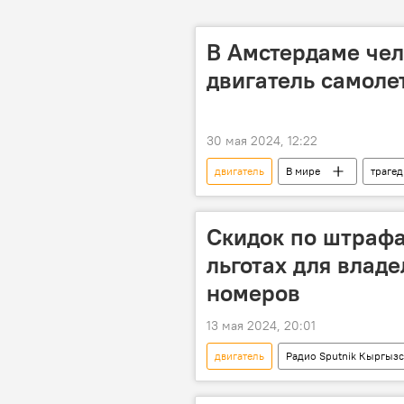
В Амстердаме чел
двигатель самоле
30 мая 2024, 12:22
двигатель
В мире
трагед
смерть
Скидок по штрафа
льготах для влад
номеров
13 мая 2024, 20:01
двигатель
Радио Sputnik Кыргызс
номер
электромобиль