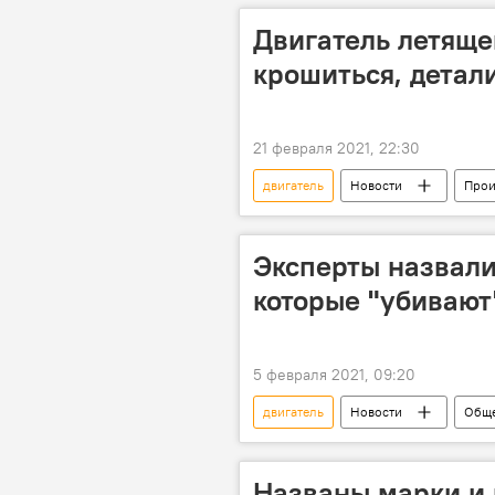
Двигатель летящег
крошиться, детал
21 февраля 2021, 22:30
двигатель
Новости
Прои
видео
Эксперты назвали
которые "убивают
5 февраля 2021, 09:20
двигатель
Новости
Обще
водитель
Названы марки и