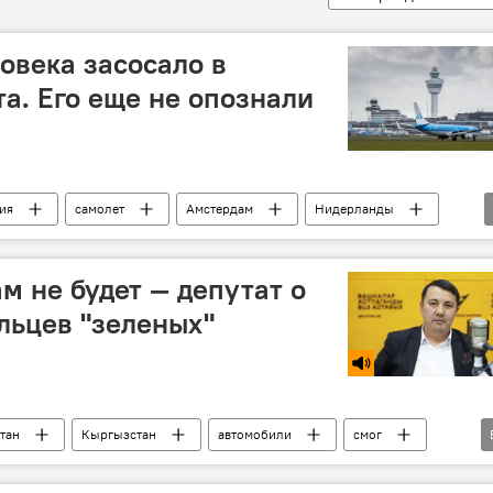
овека засосало в
та. Его еще не опознали
ия
самолет
Амстердам
Нидерланды
м не будет — депутат о
ельцев "зеленых"
тан
Кыргызстан
автомобили
смог