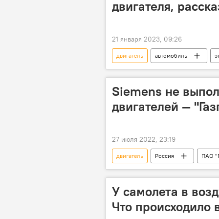
двигателя, расска
21 января 2023, 09:26
двигатель
автомобиль
э
влияние
Siemens не выпол
двигателей — "Га
27 июля 2022, 23:19
двигатель
Россия
ПАО "
концерн Siemens
У самолета в возд
Что происходило 