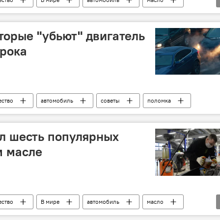
торые "убьют" двигатель
рока
ство
автомобиль
советы
поломка
л шесть популярных
м масле
ство
В мире
автомобиль
масло