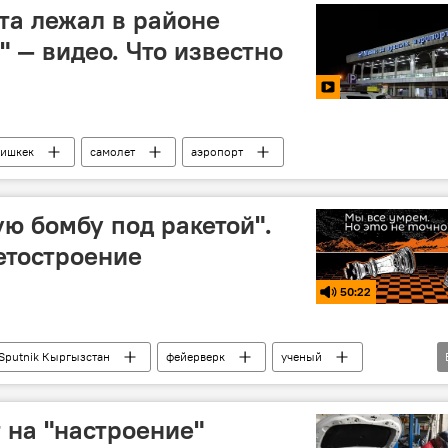
та лежал в районе
 — видео. Что известно
ишкек
самолет
аэропорт
ю бомбу под ракетой".
етостроение
50:22
Sputnik Кыргызстан
фейерверк
ученый
Подкасты РИА Новости
 на "настроение"