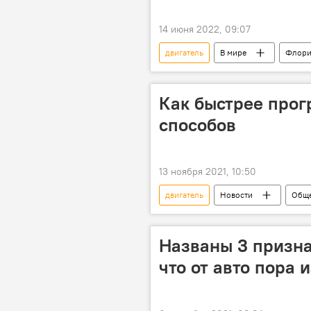
14 июня 2022, 09:07
двигатель
В мире
Флори
Как быстрее прог
способов
13 ноября 2021, 10:50
двигатель
Новости
Обще
Россия
В мире
Названы 3 призна
что от авто пора 