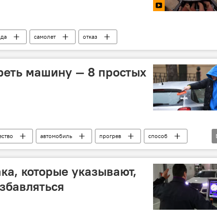
да
самолет
отказ
реть машину — 8 простых
ство
автомобиль
прогрев
способ
ка, которые указывают,
избавляться