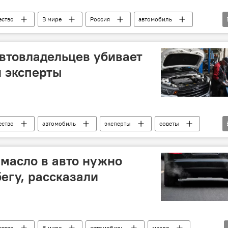
ство
В мире
Россия
автомобиль
масло
коррозия
втовладельцев убивает
и эксперты
ство
автомобиль
эксперты
советы
масло в авто нужно
егу, рассказали
ство
В мире
автомобиль
масло