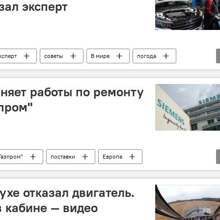
зал эксперт
ксперт
советы
В мире
погода
няет работы по ремонту
зпром"
Газпром"
поставки
Европа
ухе отказал двигатель.
в кабине — видео