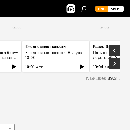
РУС
КЫРГ
03:00
04:00
Ежедневные новости
Радио Sputnik Кыр
ага берүү
Ежедневные новости. Выпуск
Пять ошибок котор
 талаптар
10:00
дорого обойтись п
жилья
10:01
10:04
3 мин
39 мин
г. Бишкек
89.3