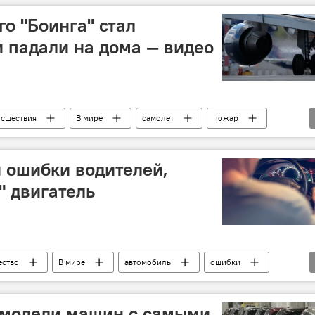
о "Боинга" стал
и падали на дома — видео
сшествия
В мире
самолет
пожар
 ошибки водителей,
" двигатель
ство
В мире
автомобиль
ошибки
 модели машин с самыми