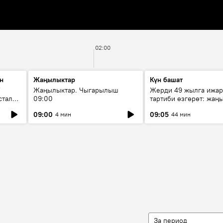
02:00
н
Жаңылыктар
Күн башат
F
Жаңылыктар. Чыгарылыш
Жерди 49 жылга ижар
стала
09:00
тартиби өзгөрөт: жаңы
эмнени көздөйт?
09:00
09:05
4 мин
44 мин
За период