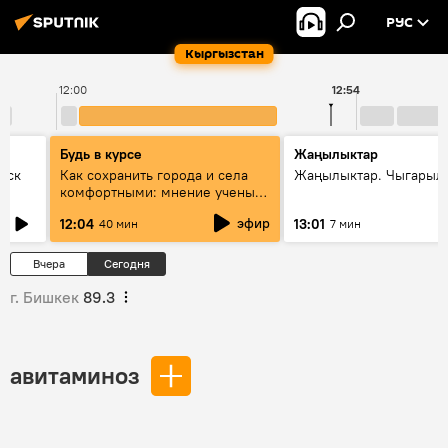
РУС
Кыргызстан
12:00
12:54
Будь в курсе
Жаңылыктар
уск
Как сохранить города и села
Жаңылыктар. Чыгарыл
комфортными: мнение ученых
Евразии
эфир
12:04
13:01
40 мин
7 мин
Вчера
Сегодня
г. Бишкек
89.3
авитаминоз