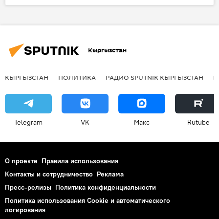
В мире
Япония
ребенок
робот
Кыргызстан
КЫРГЫЗСТАН
ПОЛИТИКА
РАДИО SPUTNIK КЫРГЫЗСТАН
Р
Telegram
VK
Макс
Rutube
О проекте
Правила использования
Контакты и сотрудничество
Реклама
Пресс-релизы
Политика конфиденциальности
Политика использования Cookie и автоматического
логирования