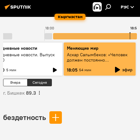
РУС
Кыргызстан
18:00
18:54
едневные новости
Меняющие мир
едневные новости. Выпуск
Аскар Салымбеков: «Человек
:00
должен постоянно
совершенствоваться»
эфир
:00
18:05
5 мин
54 мин
Вчера
Сегодня
г. Бишкек
89.3
бездетность