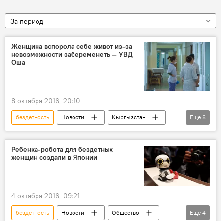
За период
Женщина вспорола себе живот из-за
невозможности забеременеть — УВД
Оша
8 октября 2016, 20:10
бездетность
Новости
Кыргызстан
Еще
8
Общество
Происшествия
Ош
Замир Сыдыков
УВД города Оша
Ребенка-робота для бездетных
женщин создали в Японии
Ранение
беременность
суицид
4 октября 2016, 09:21
бездетность
Новости
Общество
Еще
4