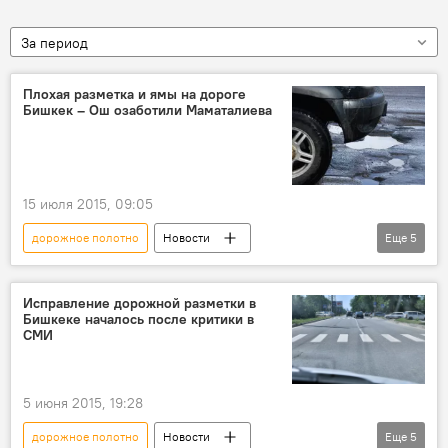
За период
Плохая разметка и ямы на дороге
Бишкек – Ош озаботили Маматалиева
15 июля 2015, 09:05
дорожное полотно
Новости
Еще
5
Кыргызстан
Общество
автодорога Бишкек – Ош
Исправление дорожной разметки в
Бишкеке началось после критики в
Абдырахман Маматалиев
МВД
СМИ
Министерство транспорта и коммуникаций КР
5 июня 2015, 19:28
дорожное полотно
Новости
Еще
5