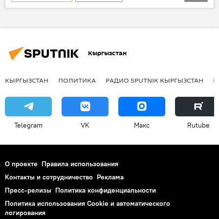
Кыргызстан
Общество
Султанбек Усенов
Управление капитального строительства
Кыргызстан
ремонт
дорожная разметка
КЫРГЫЗСТАН
ПОЛИТИКА
РАДИО SPUTNIK КЫРГЫЗСТАН
Р
Telegram
VK
Макс
Rutube
О проекте
Правила использования
Контакты и сотрудничество
Реклама
Пресс-релизы
Политика конфиденциальности
Политика использования Cookie и автоматического
логирования