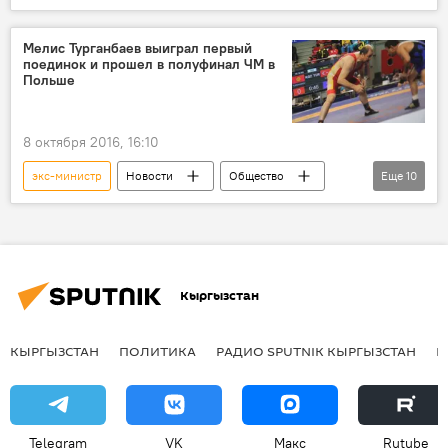
Политика
Кыялбек Мукашев
ГТС
назначение
Мелис Турганбаев выиграл первый
поединок и прошел в полуфинал ЧМ в
Кадровые перестановки в Кыргызстане
Польше
8 октября 2016, 16:10
экс-министр
Новости
Общество
Еще
10
спорт
В мире
Чемпионат мира среди ветеранов, где участвуют кыргызстанцы
Польша
Мелис Турганбаев
Кыргызстан
чемпионат
ветеран
полуфинал
вольная борьба
Кыргызстан
КЫРГЫЗСТАН
ПОЛИТИКА
РАДИО SPUTNIK КЫРГЫЗСТАН
Р
Telegram
VK
Макс
Rutube