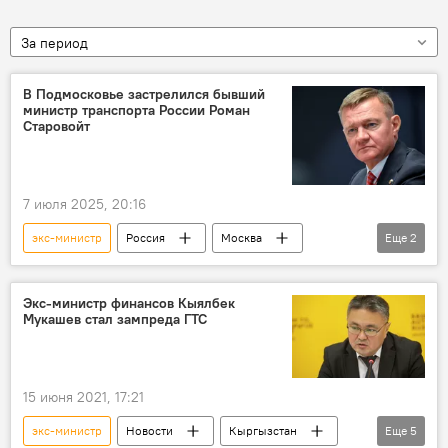
За период
В Подмосковье застрелился бывший
министр транспорта России Роман
Старовойт
7 июля 2025, 20:16
экс-министр
Россия
Москва
Еще
2
Роман Старовойт
самоубийство
Экс-министр финансов Кыялбек
Мукашев стал зампреда ГТС
15 июня 2021, 17:21
экс-министр
Новости
Кыргызстан
Еще
5