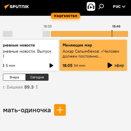
РУС
Кыргызстан
18:00
18:46
едневные новости
Меняющие мир
едневные новости. Выпуск
Аскар Салымбеков: «Человек
:00
должен постоянно
совершенствоваться»
эфир
:00
18:05
5 мин
54 мин
Вчера
Сегодня
г. Бишкек
89.3
мать-одиночка