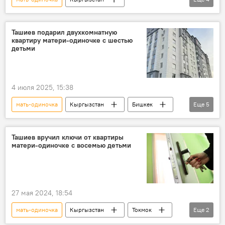
Камчыбек Ташиев
квартира
помощь
фото
Ташиев подарил двухкомнатную
квартиру матери-одиночке с шестью
детьми
4 июля 2025, 15:38
мать-одиночка
Кыргызстан
Бишкек
Еще
5
квартира
подарок
дети
Камчыбек Ташиев
ГКНБ
Ташиев вручил ключи от квартиры
матери-одиночке с восемью детьми
27 мая 2024, 18:54
мать-одиночка
Кыргызстан
Токмок
Еще
2
квартира
Камчыбек Ташиев