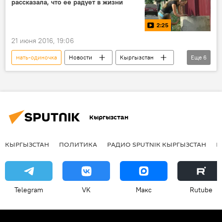
рассказала, что ее радует в жизни
инвалиды
благотворительность
2:25
21 июня 2016, 19:06
мать-одиночка
Новости
Кыргызстан
Еще
6
видео
Общество
дети
квартира
сироты
детский дом
Кыргызстан
КЫРГЫЗСТАН
ПОЛИТИКА
РАДИО SPUTNIK КЫРГЫЗСТАН
Р
Telegram
VK
Макс
Rutube