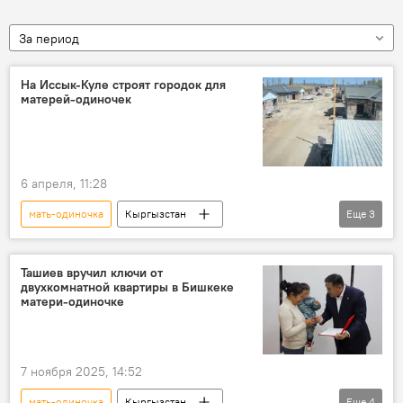
За период
На Иссык-Куле строят городок для
матерей-одиночек
6 апреля, 11:28
мать-одиночка
Кыргызстан
Еще
3
строительство
городок
Иссык-Кульская область
Ташиев вручил ключи от
двухкомнатной квартиры в Бишкеке
матери-одиночке
7 ноября 2025, 14:52
мать-одиночка
Кыргызстан
Еще
4