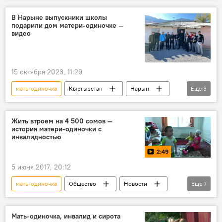
В Нарыне выпускники школы
подарили дом матери-одиночке —
видео
15 октября 2023, 11:29
мать-одиночка
Кыргызстан
Нарын
Еще
3
выпускники
школа
подарок
Жить втроем на 4 500 сомов —
история матери-одиночки с
инвалидностью
2:49
5 июня 2017, 20:12
мать-одиночка
Общество
Новости
Еще
7
видео
Кыргызстан
Мультимедиа
Насиба Ажибекова
помощь
Мать-одиночка, инвалид и сирота