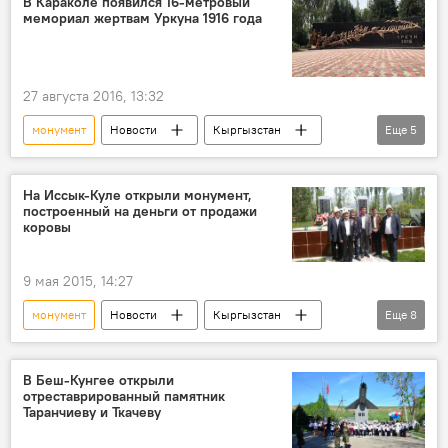
В Караколе появился 16-метровый
мемориал жертвам Уркуна 1916 года
Узбекистан
Ташкент
Ислам Каримов
Шавкат Мирзиёев
премьер-министр
цветы
27 августа 2016, 13:32
репрессия
монумент
Новости
Кыргызстан
Еще
5
Общество
К 100-летию Уркуна
Каракол
Уркун
памятник
На Иссык-Куле открыли монумент,
построенный на деньги от продажи
коровы
9 мая 2015, 14:27
монумент
Новости
Кыргызстан
Еще
8
Общество
Иссык-Кульская область
Тюпский район
Корумду
В Беш-Кунгее открыли
отреставрированный памятник
Таалайбек Боромбаев
Таранчиеву и Ткачеву
Великая Отечественная война
ветеран