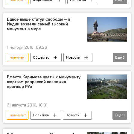
Аксыйские события
Садыр Жапаров
память
цветы
Вдвое выше статуи Свободы — в
Индии возвели самый высокий
монумент в мире
1 ноября 2018, 09:26
монумент
Общество
Новости
Еще
3
В мире
Индия
статуя
Вместо Каримова цветы к монументу
жертвам репрессий возложил
премьер РУз
31 августа 2016, 16:31
монумент
Политика
Новости
Еще
11
Общество
В мире
Азия
Президент Узбекистана Ислам Каримов находится в реанимации