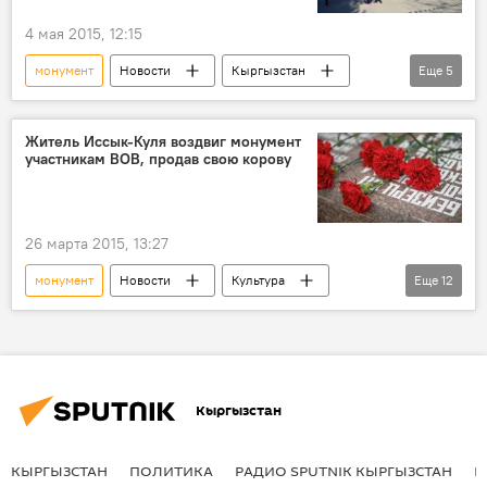
70-летие Победы в Великой Отечественной войне
4 мая 2015, 12:15
монумент
Новости
Кыргызстан
Еще
5
Общество
митинг
обряд
молитва
Житель Иссык-Куля воздвиг монумент
участникам ВОВ, продав свою корову
70-летие Победы в Великой Отечественной войне
26 марта 2015, 13:27
монумент
Новости
Культура
Еще
12
Кыргызстан
Общество
Иссык-Куль
Тюпский район
Корумду
Таалайбек Боромбаев
Кыргызстан
Бактыгуль Боромбаева
Каалыйакмат Боромбаев
КЫРГЫЗСТАН
ПОЛИТИКА
РАДИО SPUTNIK КЫРГЫЗСТАН
Р
Великая Отечественная война
инвалиды