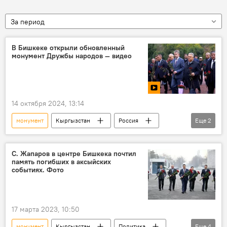
За период
В Бишкеке открыли обновленный
монумент Дружбы народов — видео
14 октября 2024, 13:14
монумент
Кыргызстан
Россия
Еще
2
Бишкек
дружба народов
С. Жапаров в центре Бишкека почтил
память погибших в аксыйских
событиях. Фото
17 марта 2023, 10:50
монумент
Кыргызстан
Политика
Еще
4