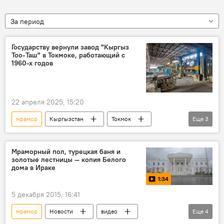
За период
Государству вернули завод "Кыргыз
Тоо-Таш" в Токмоке, работающий с
1960-х годов
22 апреля 2025, 15:20
мрамор
Кыргызстан
Токмок
Еще
3
завод
плиты
фото
Мраморный пол, турецкая баня и
золотые лестницы — копия Белого
дома в Ираке
1:34
5 декабря 2015, 16:41
мрамор
Новости
видео
Еще
4