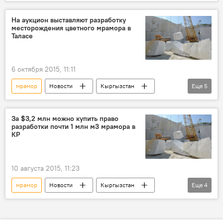
Общество
Ирак
Белый дом
строительство
На аукцион выставляют разработку
месторождения цветного мрамора в
Таласе
6 октября 2015, 11:11
мрамор
Новости
Кыргызстан
Еще
5
экономика
Таласская область
Государственное агентство по геологии и минеральным ресурсам
За $3,2 млн можно купить право
разработки почти 1 млн м3 мрамора в
месторождение
аукцион
КР
10 августа 2015, 11:23
мрамор
Новости
Кыргызстан
Еще
4
экономика
конкурс
месторождение
разработка