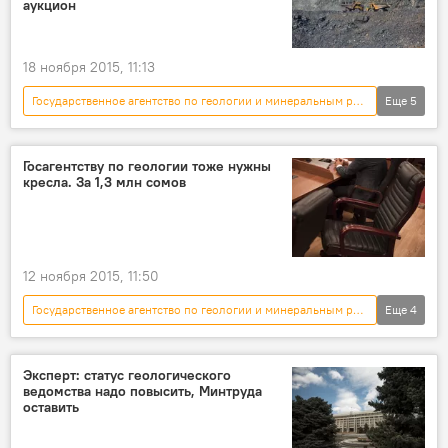
аукцион
золоторудное месторождение
18 ноября 2015, 11:13
Государственное агентство по геологии и минеральным ресурсам
Еще
5
Новости
Кыргызстан
экономика
Джалал-Абадская область
Госагентству по геологии тоже нужны
кресла. За 1,3 млн сомов
золоторудное месторождение
12 ноября 2015, 11:50
Государственное агентство по геологии и минеральным ресурсам
Еще
4
Политика
Новости
Кыргызстан
кресло
Эксперт: статус геологического
ведомства надо повысить, Минтруда
оставить