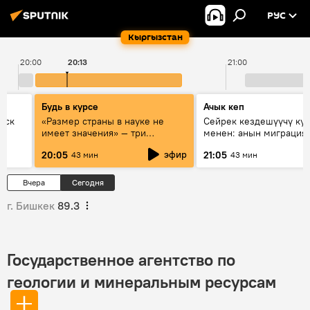
РУС
Кыргызстан
20:00
20:13
21:00
Будь в курсе
Ачык кеп
уск
«Размер страны в науке не
Сейрек кездешүүчү ку
имеет значения» — три
менен: анын миграция
эксперта о сотрудничестве
жолу эмнеден кабар б
эфир
20:05
21:05
43 мин
43 мин
России и Кыргызстана в
образовании и исследованиях
Вчера
Сегодня
г. Бишкек
89.3
Государственное агентство по
геологии и минеральным ресурсам