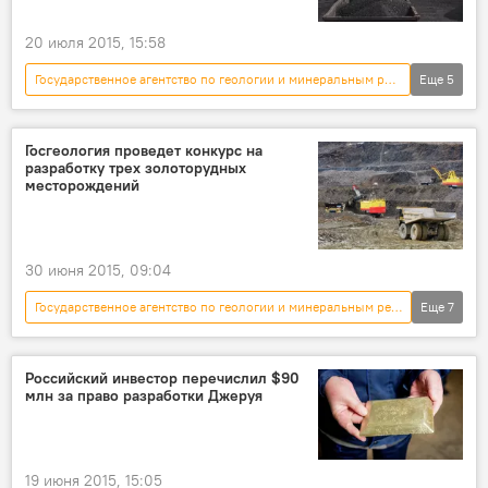
20 июля 2015, 15:58
Государственное агентство по геологии и минеральным ресурсам
Еще
5
Новости
Кыргызстан
экономика
Баткенская область
Госгеология проведет конкурс на
разработку трех золоторудных
угольное месторождение
месторождений
30 июня 2015, 09:04
Государственное агентство по геологии и минеральным ресурсам
Еще
7
Новости
Кыргызстан
экономика
Общество
конкурс
Российский инвестор перечислил $90
млн за право разработки Джеруя
месторождение
разработка
19 июня 2015, 15:05