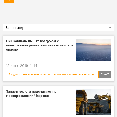
За период
Бишкекчане дышат воздухом с
повышенной долей аммиака — чем это
опасно
12 июня 2019, 11:14
Государственное агентство по геологии и минеральным ресурсам
Еще
7
Новости
Кыргызстан
Общество
Бишкек
воздух
качество
Запасы золота подсчитают на
месторождении Чаарташ
экология