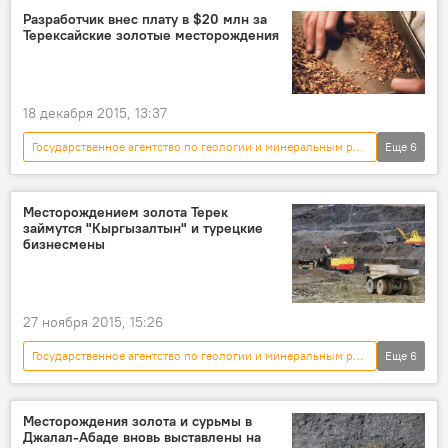
лицензия
аннулирование
Разработчик внес плату в $20 млн за
Терексайские золотые месторождения
неуплата
18 декабря 2015, 13:37
Государственное агентство по геологии и минеральным ресурсам
Еще
6
Новости
Кыргызстан
экономика
месторождение
разработка
сумма
Месторождением золота Терек
займутся "Кыргызалтын" и турецкие
бизнесмены
27 ноября 2015, 15:26
Государственное агентство по геологии и минеральным ресурсам
Еще
6
Новости
Кыргызстан
экономика
Джалал-Абадская область
Месторождения золота и сурьмы в
Джалал-Абаде вновь выставлены на
ОАО "Кыргызалтын"