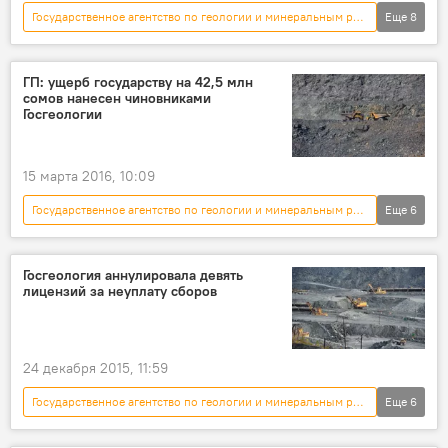
Государственное агентство по геологии и минеральным ресурсам
Еще
8
экономика
Новости
Кыргызстан
Кумтор
работа
продление
ГП: ущерб государству на 42,5 млн
сомов нанесен чиновниками
разрешение
Госгеологии
Реструктуризация проекта "Кумтор"
15 марта 2016, 10:09
Государственное агентство по геологии и минеральным ресурсам
Еще
6
Новости
Кыргызстан
Общество
месторождение
ущерб
подлог
Госгеология аннулировала девять
лицензий за неуплату сборов
24 декабря 2015, 11:59
Государственное агентство по геологии и минеральным ресурсам
Еще
6
Новости
Кыргызстан
экономика