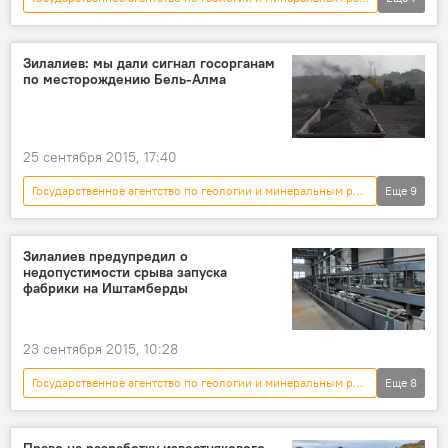
Новости
Кыргызстан
экономика
Таласская область
месторождение
Зилалиев: мы дали сигнал госорганам
по месторождению Бель-Алма
мрамор
аукцион
25 сентября 2015, 17:40
Государственное агентство по геологии и минеральным ресурсам
Еще
9
Новости
Кыргызстан
Общество
Баткенская область
Дуйшенбек Зилалиев
Зилалиев предупредил о
недопустимости срыва запуска
разработка
лицензия
уголь
фабрики на Иштамберды
нарушения
23 сентября 2015, 10:28
Государственное агентство по геологии и минеральным ресурсам
Еще
8
Новости
Кыргызстан
экономика
Общество
Дуйшенбек Зилалиев