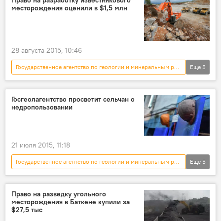
Право на разработку известнякового
месторождения оценили в $1,5 млн
месторождение
золоторудное месторождение
конкурс
28 августа 2015, 10:46
Государственное агентство по геологии и минеральным ресурсам
Еще
5
Новости
Кыргызстан
экономика
месторождение
известняк
Госгеолагентство просветит сельчан о
недропользовании
21 июля 2015, 11:18
Государственное агентство по геологии и минеральным ресурсам
Еще
5
Новости
Кыргызстан
экономика
Общество
недропользование
Право на разведку угольного
месторождения в Баткене купили за
$27,5 тыс