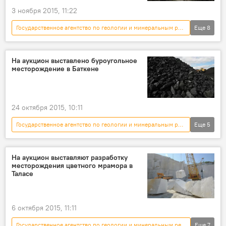
3 ноября 2015, 11:22
Государственное агентство по геологии и минеральным ресурсам
Еще
8
Политика
Новости
Кыргызстан
Эльдар Таджибаев
коалиция
На аукцион выставлено буроугольное
месторождение в Баткене
правительство
Формирование нового правительства
Министерство труда, социального обеспечения и миграции КР
24 октября 2015, 10:11
Государственное агентство по геологии и минеральным ресурсам
Еще
5
Новости
Кыргызстан
экономика
месторождение
бурый уголь
На аукцион выставляют разработку
месторождения цветного мрамора в
Таласе
6 октября 2015, 11:11
Государственное агентство по геологии и минеральным ресурсам
Еще
7