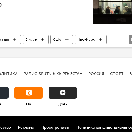
о
ствия
В мире
США
Нью-Йорк
ОЛИТИКА
РАДИО SPUTNIK КЫРГЫЗСТАН
РОССИЯ
СПОРТ
e
OK
Дзен
чество
Реклама
Пресс-релизы
Политика конфиденциально