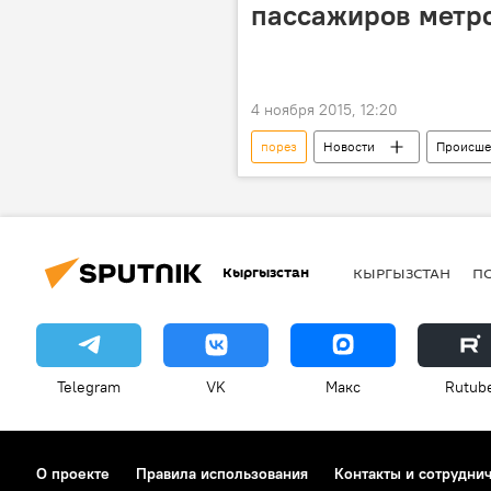
пассажиров метр
4 ноября 2015, 12:20
порез
Новости
Происше
нападение
бритва
Кыргызстан
КЫРГЫЗСТАН
П
Telegram
VK
Макс
Rutub
О проекте
Правила использования
Контакты и сотрудни