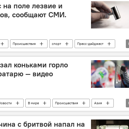
 на поле лезвие и
ов, сообщают СМИ.
Происшествия
спорт
Пресс-дайджест
езал коньками горло
ратарю — видео
Новости
В мире
Происшествия
Азия
ина с бритвой напал на