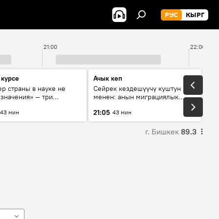
РУС
КЫРГ
21:00
22:00
 курсе
Ачык кеп
р страны в науке не
Сейрек кездешүүчү куштун изи
 значения» — три
менен: анын миграциялык
та о сотрудничестве
жолу эмнеден кабар берет?
21:05
43 мин
43 мин
и и Кыргызстана в
овании и исследованиях
г. Бишкек
89.3