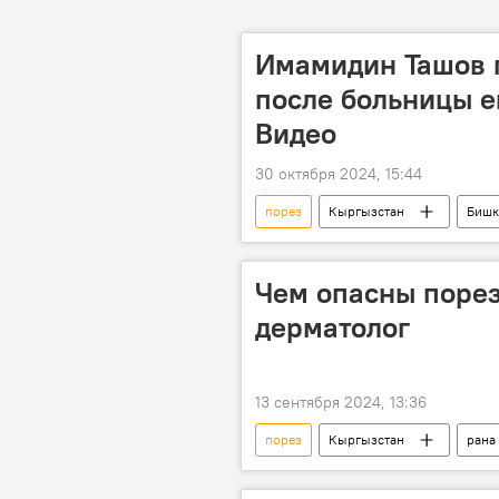
Имамидин Ташов 
после больницы е
Видео
30 октября 2024, 15:44
порез
Кыргызстан
Бишк
попытка
суицид
в
Чем опасны порез
дерматолог
13 сентября 2024, 13:36
порез
Кыргызстан
рана
Радио Sputnik Кыргызстан