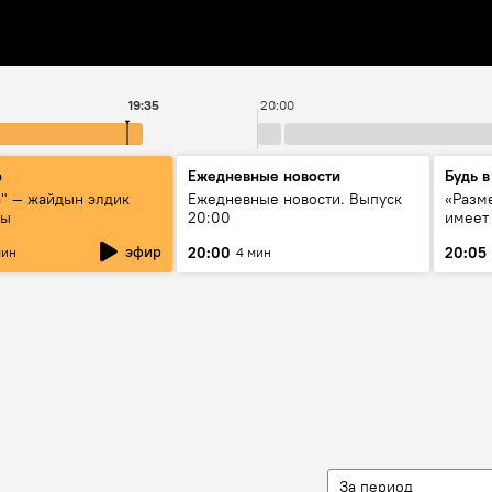
19:35
20:00
р
Ежедневные новости
Будь в
а" — жайдын элдик
Ежедневные новости. Выпуск
«Разме
сы
20:00
имеет
экспер
эфир
20:00
20:05
мин
4 мин
Росси
образ
За период