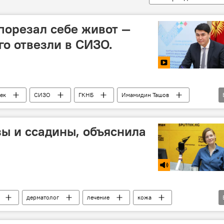
порезал себе живот —
го отвезли в СИЗО.
ек
СИЗО
ГКНБ
Имамидин Ташов
идео
ы и ссадины, объяснила
дерматолог
лечение
кожа
Кристина Сараева