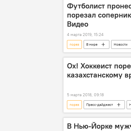
Футболист пронес
порезал соперник
Видео
4 марта 2019, 15:24
порез
В мире
Новости
Турция
футболист
Ох! Хоккеист пор
казахстанскому в
5 марта 2018, 09:18
порез
Пресс-дайджест
Казахстан
хоккей
В Нью-Йорке мужч