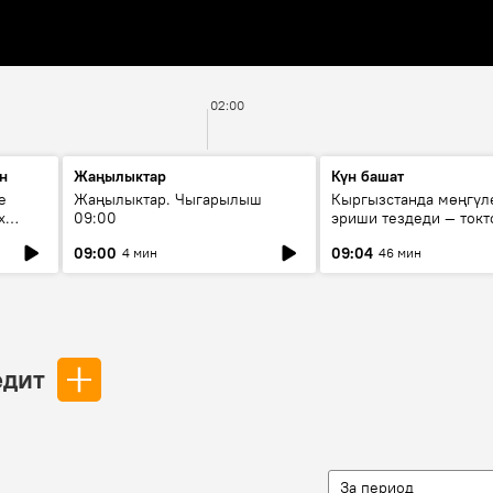
02:00
н
Жаңылыктар
Күн башат
е
Жаңылыктар. Чыгарылыш
Кыргызстанда мөңгүл
х
09:00
эриши тездеди — токт
мүмкүн эмеспи?
09:00
09:04
4 мин
46 мин
едит
За период