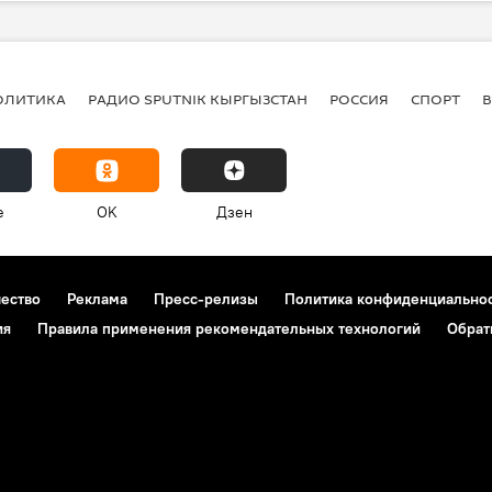
займы
колонка
ОЛИТИКА
РАДИО SPUTNIK КЫРГЫЗСТАН
РОССИЯ
СПОРТ
e
OK
Дзен
чество
Реклама
Пресс-релизы
Политика конфиденциально
ия
Правила применения рекомендательных технологий
Обрат