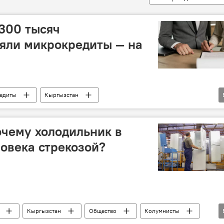
 300 тысяч
яли микрокредиты — на
едиты
Кыргызстан
ет
Новости Киргизии
чему холодильник в
ловека стрекозой?
Кыргызстан
Общество
Колумнисты