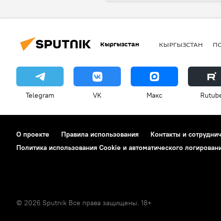
кредит
банк
долг
Кыргызстан
КЫРГЫЗСТАН
П
Telegram
VK
Макс
Rutub
О проекте
Правила использования
Контакты и сотрудни
Политика использования Cookie и автоматического логирован
© 2026 Sputnik Все права защищены. 18+