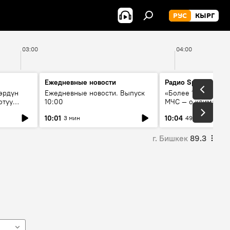
РУС
КЫРГ
03:00
04:00
Ежедневные новости
Радио Sputnik Кыр
өрдүн
Ежедневные новости. Выпуск
«Более 1200 сёл в 
отуу
10:00
МЧС — о климате, 
системе оповещен
10:01
10:04
3 мин
49 мин
населения
г. Бишкек
89.3