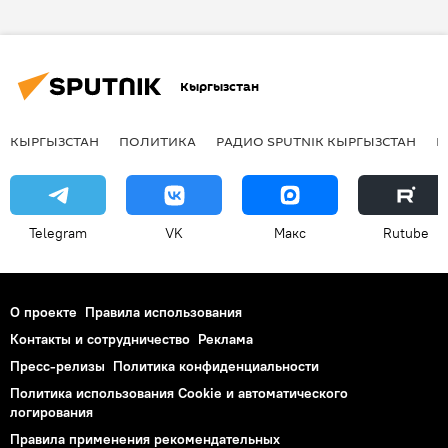
Таджикистан
Узбекистан
Туркменистан
Владимир Парамонов
Кыргызстан
угрозы
террористическая организация "Исламское государство"
КЫРГЫЗСТАН
ПОЛИТИКА
РАДИО SPUTNIK КЫРГЫЗСТАН
Р
Telegram
VK
Макс
Rutube
О проекте
Правила использования
Контакты и сотрудничество
Реклама
Пресс-релизы
Политика конфиденциальности
Политика использования Cookie и автоматического
логирования
Правила применения рекомендательных