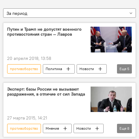
За период
Путин и Трамп не допустят военного
противостояния стран — Лавров
20 апреля 2018, 13:58
противоборство
Политика
Новости
Еще
5
В мире
Владимир Путин
Сергей Лавров
Дональд Трамп
Эксперт: базы России не вызывают
раздражения, в отличие от сил Запада
Россия
27 марта 2015, 14:21
противоборство
Мнение
Новости
Еще
8
Кыргызстан
Общество