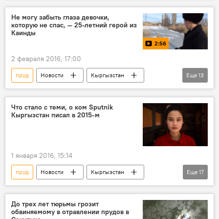
Пригородное
рыба
гибель
Не могу забыть глаза девочки,
которую не спас, — 25-летний герой из
Бишкек
Каинды
2:56
2 февраля 2016, 17:00
пруд
Новости
Кыргызстан
Еще
13
видео
Общество
Происшествия
Каинды
Талант Самарбеков
МЧС
Что стало с теми, о ком Sputnik
Кыргызстан писал в 2015-м
лед
девочка
гибель
вода
спасение
сестры
Айбек Бактыбеков
1 января 2016, 15:14
пруд
Новости
Кыргызстан
Еще
17
Общество
Рашит Гизатулин
Евгений Мартынов
Тилек Шабаев
До трех лет тюрьмы грозит
обвиняемому в отравлении прудов в
Вахиджан Салимбаев
Жибек Орозбекова