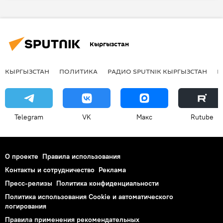
Массовая гибель рыбы в Сокулуке
Сокулук
рыба
свиноферма
Кыргызстан
КЫРГЫЗСТАН
ПОЛИТИКА
РАДИО SPUTNIK КЫРГЫЗСТАН
Р
Telegram
VK
Макс
Rutube
О проекте
Правила использования
Контакты и сотрудничество
Реклама
Пресс-релизы
Политика конфиденциальности
Политика использования Cookie и автоматического
логирования
Правила применения рекомендательных