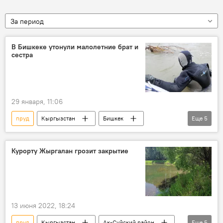
За период
В Бишкеке утонули малолетние брат и
сестра
29 января, 11:06
пруд
Кыргызстан
Бишкек
Еще
5
утонувшие
мальчик
девочка
смерть
МЧС
Курорту Жыргалан грозит закрытие
13 июня 2022, 18:24
пруд
Кыргызстан
Ак-Суйский район
Еще
5