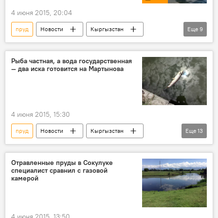
4 июня 2015, 20:04
Борис Савченко
рыба
отравление
суд
вода
иск
анализ
пруд
Новости
Кыргызстан
Еще
9
видео
Общество
Массовая гибель рыбы в Сокулуке
Рыба частная, а вода государственная
— два иска готовится на Мартынова
Сокулукский район
Евгений Мартынов
Владимир Смышляев
рыба
отравление
вода
4 июня 2015, 15:30
пруд
Новости
Кыргызстан
Еще
13
Общество
Происшествия
Массовая гибель рыбы в Сокулуке
Отравленные пруды в Сокулуке
специалист сравнил с газовой
Сокулукский район
Талантбек Борочоров
камерой
Евгений Мартынов
Владимир Смышляев
Госэкотехинспекция
рыба
4 июня 2015, 13:50