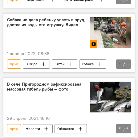
Жыргалан
курорт
вода
загрязнение
проверка
Собака не дала ребенку упасть в пруд,
достав из воды его игрушку. Видео
1 апреля 2022, 08:38
пруд
В мире
Китай
собака
Еще
6
видео
мальчик
забота
вода
ребенок
В селе Пригородном зафиксирована
массовая гибель рыбы — фото
Интересное из мира животных
29 апреля 2021, 16:10
пруд
Новости
Общество
Еще
6
Кыргызстан
Госэкотехинспекция