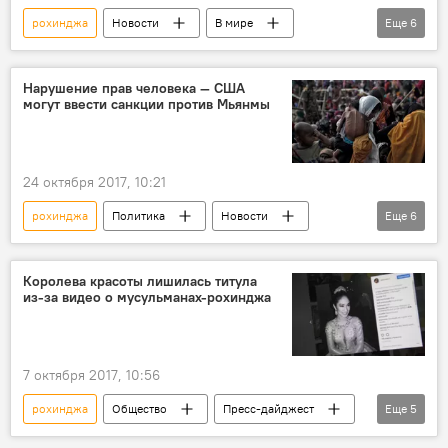
рохинджа
Новости
В мире
Еще
6
Мультимедиа
фото
Мьянма
Бангладеш
Пулитцеровская премия
Нарушение прав человека — США
могут ввести санкции против Мьянмы
лауреаты
24 октября 2017, 10:21
рохинджа
Политика
Новости
Еще
6
В мире
Ситуация в Мьянме
США
Мьянма
Госдеп
убийство
Королева красоты лишилась титула
из-за видео о мусульманах-рохинджа
7 октября 2017, 10:56
рохинджа
Общество
Пресс-дайджест
Еще
5
Новости
В мире
Мьянма