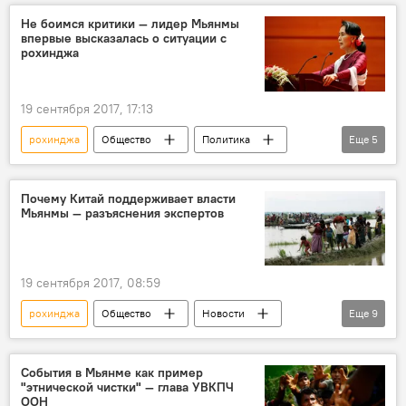
конкурс красоты
титул
Не боимся критики — лидер Мьянмы
впервые высказалась о ситуации с
рохинджа
19 сентября 2017, 17:13
рохинджа
Общество
Политика
Еще
5
Пресс-дайджест
В мире
Мьянма
Аун Сан Су Чжи
мусульмане
Почему Китай поддерживает власти
Мьянмы — разъяснения экспертов
19 сентября 2017, 08:59
рохинджа
Общество
Новости
Еще
9
В мире
Мнение
Ситуация в Мьянме
Китай
США
События в Мьянме как пример
"этнической чистки" — глава УВКПЧ
Мьянма
геополитика
анализ
ООН