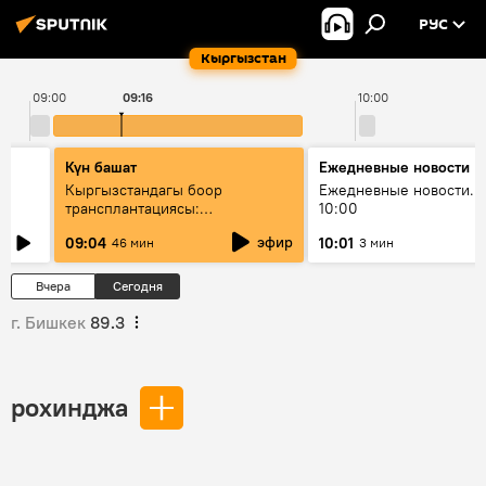
РУС
Кыргызстан
09:00
09:16
10:00
Күн башат
Ежедневные новости
Кыргызстандагы боор
Ежедневные новости. 
трансплантациясы:
10:00
жетишкендиктер жана өнүгүү
эфир
09:04
10:01
46 мин
3 мин
келечеги
Вчера
Сегодня
г. Бишкек
89.3
рохинджа