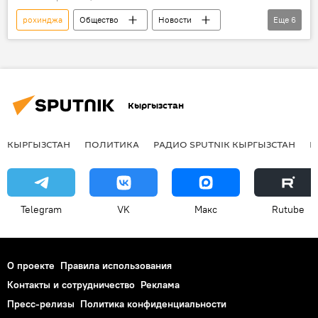
рохинджа
Общество
Новости
Еще
6
видео
В мире
Мультимедиа
Мьянма
беженцы
Ситуация в Мьянме
Кыргызстан
КЫРГЫЗСТАН
ПОЛИТИКА
РАДИО SPUTNIK КЫРГЫЗСТАН
Р
Telegram
VK
Макс
Rutube
О проекте
Правила использования
Контакты и сотрудничество
Реклама
Пресс-релизы
Политика конфиденциальности