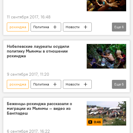
поддержка
11 сентября 2017, 16:48
рохинджа
Политика
Новости
Еще
6
В мире
Мьянма
Зейд Раад Аль-Хусейн
ООН
Нобелевские лауреаты осудили
политику Мьянмы в отношении
мусульмане
Ситуация в Мьянме
рохинджа
9 сентября 2017, 11:20
рохинджа
Политика
Новости
Еще
5
В мире
Пресс-дайджест
Мьянма
конфликт
Ситуация в Мьянме
Беженцы-рохинджа рассказали о
миграции из Мьянмы — видео из
Бангладеш
0:46
6 сентября 2017, 16:22