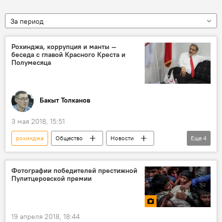
За период
Рохинджа, коррупция и манты —
беседа с главой Красного Креста и
Полумесяца
Бакыт Толканов
3 мая 2018, 15:51
рохинджа
Общество
Новости
Еще
4
Кыргызстан
В мире
Бангладеш
Международный комитет Красного Креста и Красного Полумесяца
Фотографии победителей престижной
Пулитцеровской премии
19 апреля 2018, 18:44