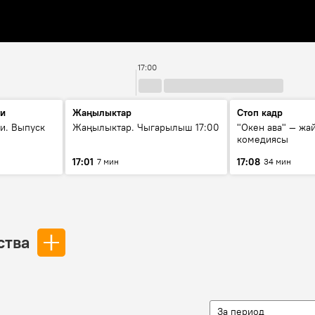
17:00
ти
Жаңылыктар
Стоп кадр
и. Выпуск
Жаңылыктар. Чыгарылыш 17:00
"Окен ава" — жа
комедиясы
17:01
17:08
7 мин
34 мин
ства
За период