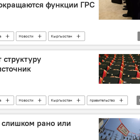
сокращаются функции ГРС
а
Новости
Кыргызстан
 структуру
источник
а
Новости
Кыргызстан
правительство
комитет
: слишком рано или