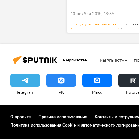
10 ноября 2015, 18:35
структура правительства
Политик
Арзыбек Кожошев
Кожобек
Эрнест Карыбеков
Кыргызстан
КЫРГЫЗСТАН
П
Telegram
VK
Макс
Rutub
О проекте
Правила использования
Контакты и сотрудни
Политика использования Cookie и автоматического логирован