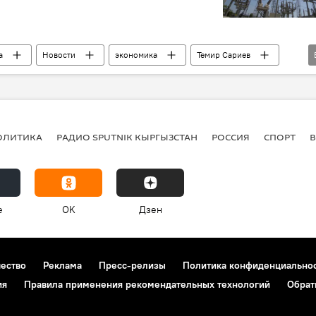
а
Новости
экономика
Темир Сариев
 Рыспаев
Жогорку Кенеш
энергохолдинг
ОЛИТИКА
РАДИО SPUTNIK КЫРГЫЗСТАН
РОССИЯ
СПОРТ
e
OK
Дзен
чество
Реклама
Пресс-релизы
Политика конфиденциально
ия
Правила применения рекомендательных технологий
Обрат