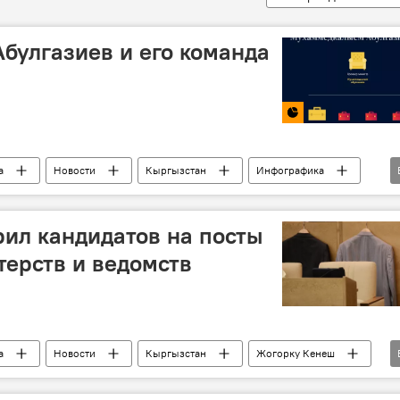
булгазиев и его команда
а
Новости
Кыргызстан
Инфографика
о
кабмин
состав
 КР
Мухаммедкалый Абылгазиев
ил кандидатов на посты
терств и ведомств
а
Новости
Кыргызстан
Жогорку Кенеш
руководитель