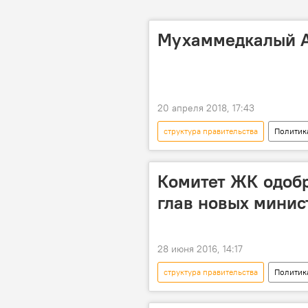
Мухаммедкалый А
20 апреля 2018, 17:43
структура правительства
Политик
Мультимедиа
правительств
Избрание нового премьер-министра
Комитет ЖК одобр
глав новых минис
28 июня 2016, 14:17
структура правительства
Политик
правительство
пост