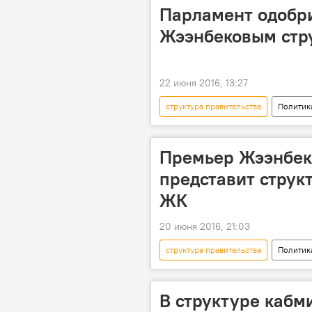
Парламент одобр
Жээнбековым стру
22 июня 2016, 13:27
структура правительства
Политик
Сооронбай Жээнбеков
Премьер Жээнбек
представит струк
ЖК
20 июня 2016, 21:03
структура правительства
Политик
правительство
изменения
В структуре кабми