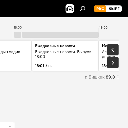
РУС
КЫРГ
18:00
19:00
Ежедневные новости
Меняющие м
йдын элдик
Ежедневные новости. Выпуск
Аскар Салымб
18:00
должен пост
совершенство
18:01
18:06
5 мин
54 мин
г. Бишкек
89.3