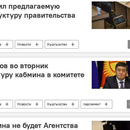
ил предлагаемую
ктуру правительства
а
Новости
Кыргызстан
ов во вторник
туру кабмина в комитете
а
Новости
Кыргызстан
парламент
на не будет Агентства