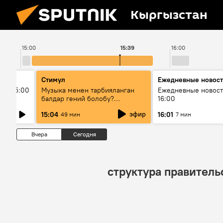
Кыргызстан
15:00
15:39
16:00
Стимул
Ежедневные новос
ыш 15:00
Музыка менен тарбияланган
Ежедневные новост
балдар гений болобу?
16:00
Кыргыздын жашоосунда
эфир
15:04
16:01
49 мин
7 мин
музыканын орду
Вчера
Сегодня
структура правитель