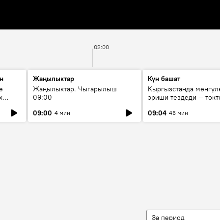
02:00
н
Жаңылыктар
Күн башат
е
Жаңылыктар. Чыгарылыш
Кыргызстанда мөңгүл
х
09:00
эриши тездеди — токт
мүмкүн эмеспи?
09:00
09:04
4 мин
46 мин
За период