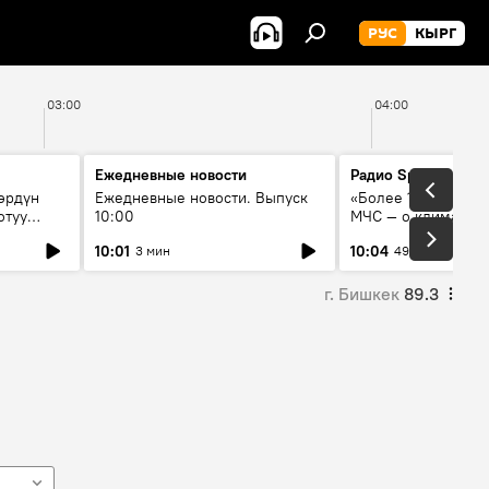
РУС
КЫРГ
03:00
04:00
Ежедневные новости
Радио Sputnik Кыр
өрдүн
Ежедневные новости. Выпуск
«Более 1200 сёл в 
отуу
10:00
МЧС — о климате, 
системе оповещен
10:01
10:04
3 мин
49 мин
населения
г. Бишкек
89.3