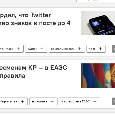
дил, что Twitter
во знаков в посте до 4
лон Маск
Twitter
социальная сеть
пост
символ
несменам КР — в ЕАЭС
 правила
Кыргызстан
экономика
Кыргызстан в ЕАЭС
энергосистема