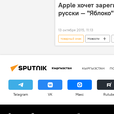
Apple хочет заре
русски — "Яблоко"
13 октября 2015, 11:13
товарный знак
Новости
компьютер
Россия
Кыргызстан
КЫРГЫЗСТАН
П
Telegram
VK
Макс
Rutub