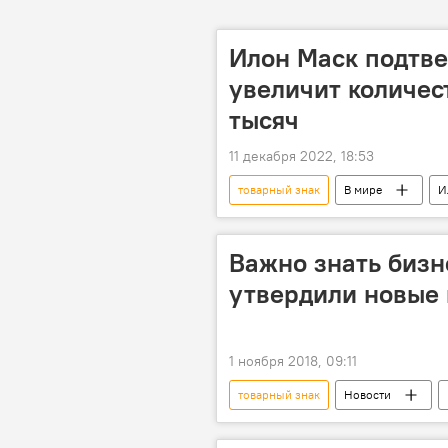
Илон Маск подтвер
увеличит количест
тысяч
11 декабря 2022, 18:53
товарный знак
В мире
И
количество
увеличение
Важно знать биз
утвердили новые
1 ноября 2018, 09:11
товарный знак
Новости
бизнес
электричество