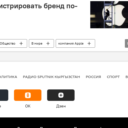
гистрировать бренд по-
Общество
В мире
компания Apple
интеллектуальная собственность
ОЛИТИКА
РАДИО SPUTNIK КЫРГЫЗСТАН
РОССИЯ
СПОРТ
e
OK
Дзен