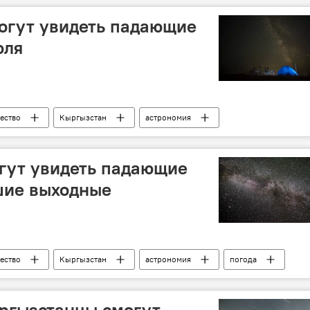
огут увидеть падающие
юля
ество
Кыргызстан
астрономия
гут увидеть падающие
шие выходные
ество
Кыргызстан
астрономия
погода
ргызстанцы смогут