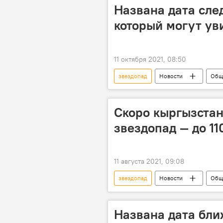
Названа дата сле
который могут ув
11 октября 2021, 08:50
звездопад
Новости
Общ
Скоро кыргызстан
звездопад — до 11
11 августа 2021, 09:08
звездопад
Новости
Общ
Названа дата бли