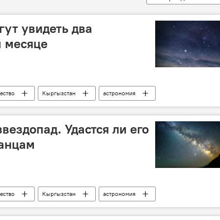
ут увидеть два
м месяце
ество
Кыргызстан
астрономия
вездопад. Удастся ли его
танцам
ество
Кыргызстан
астрономия