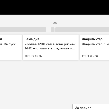
11:00
ти
Тема дня
Жаңылыктар
и. Выпуск
«Более 1200 сёл в зоне риска»:
Жаңылыктар. Чы
МЧС — о климате, ледниках и
системе оповещения
10:08
11:01
49 мин
3 мин
населения
За период