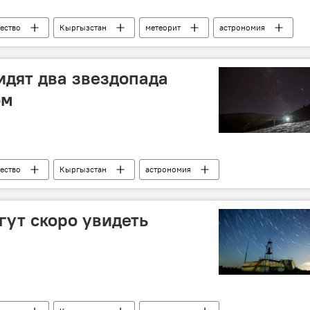
ество
Кыргызстан
метеорит
астрономия
дят два звездопада
ом
ество
Кыргызстан
астрономия
ут скоро увидеть