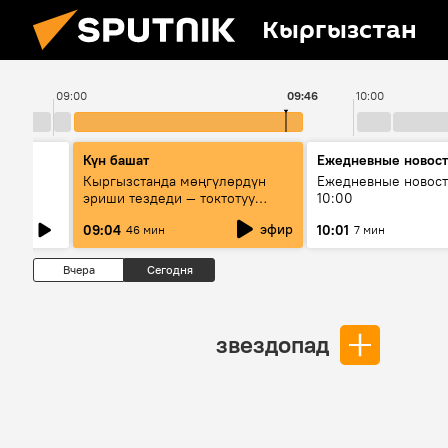
Кыргызстан
09:00
09:46
10:00
Күн башат
Ежедневные новос
лыш
Кыргызстанда мөңгүлөрдүн
Ежедневные новост
эриши тездеди — токтотуу
10:00
мүмкүн эмеспи?
эфир
09:04
10:01
46 мин
7 мин
Вчера
Сегодня
звездопад