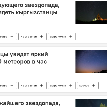
дующего звездопада,
идеть кыргызстанцы
ество
Кыргызстан
астрономия
цы увидят яркий
0 метеоров в час
ество
Кыргызстан
астрономия
космос
жайшего звездопада,