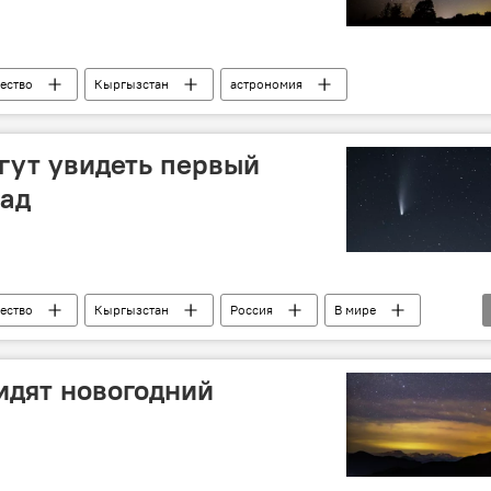
ество
Кыргызстан
астрономия
гут увидеть первый
пад
ество
Кыргызстан
Россия
В мире
идят новогодний