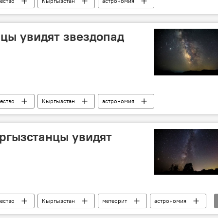
ество
Кыргызстан
астрономия
цы увидят звездопад
ество
Кыргызстан
астрономия
ргызстанцы увидят
ество
Кыргызстан
метеорит
астрономия