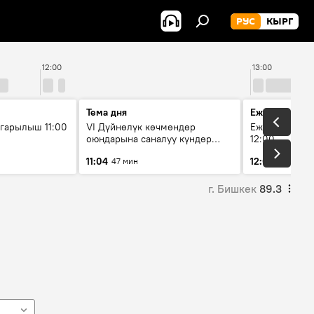
РУС
КЫРГ
12:00
13:00
Тема дня
Ежедневные 
гарылыш 11:00
VI Дүйнөлүк көчмөндөр
Ежедневные н
оюндарына саналуу күндөр
12:00
калды: даярдык иштери кайсы
11:04
12:01
47 мин
3 мин
этапка жетти?
г. Бишкек
89.3