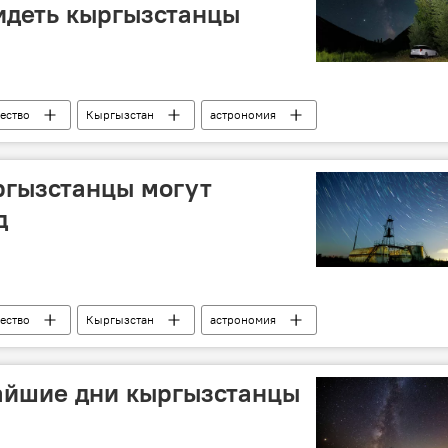
идеть кыргызстанцы
ество
Кыргызстан
астрономия
ргызстанцы могут
д
ество
Кыргызстан
астрономия
айшие дни кыргызстанцы