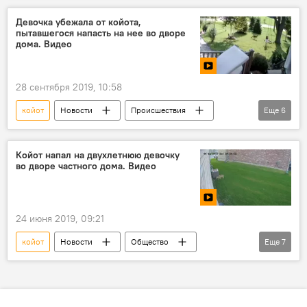
кот
схватка
Девочка убежала от койота,
пытавшегося напасть на нее во дворе
дома. Видео
28 сентября 2019, 10:58
койот
Новости
Происшествия
Еще
6
В мире
Мультимедиа
видео
Видеоклуб
девочка
нападение
Койот напал на двухлетнюю девочку
во дворе частного дома. Видео
24 июня 2019, 09:21
койот
Новости
Общество
Еще
7
В мире
видео
Мультимедиа
Видеоклуб
Канада
девочка
нападение
Интересное из мира животных