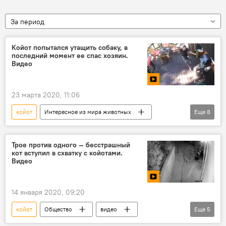
За период
Койот попытался утащить собаку, в
последний момент ее спас хозяин.
Видео
23 марта 2020, 11:06
койот
Интересное из мира животных
Еще
8
Новости
В мире
видео
Мультимедиа
Видеоклуб
США
Трое против одного — бесстрашный
кот вступил в схватку с койотами.
нападение
собака
Видео
14 января 2020, 09:20
койот
Общество
видео
Еще
5
Мультимедиа
В мире
Калифорния