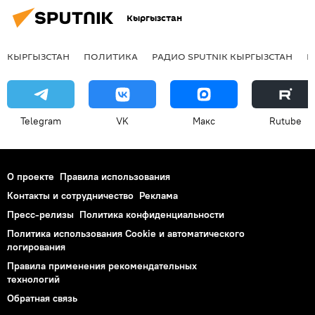
Кыргызстан
КЫРГЫЗСТАН
ПОЛИТИКА
РАДИО SPUTNIK КЫРГЫЗСТАН
Р
Telegram
VK
Макс
Rutube
О проекте
Правила использования
Контакты и сотрудничество
Реклама
Пресс-релизы
Политика конфиденциальности
Политика использования Cookie и автоматического
логирования
Правила применения рекомендательных
технологий
Обратная связь