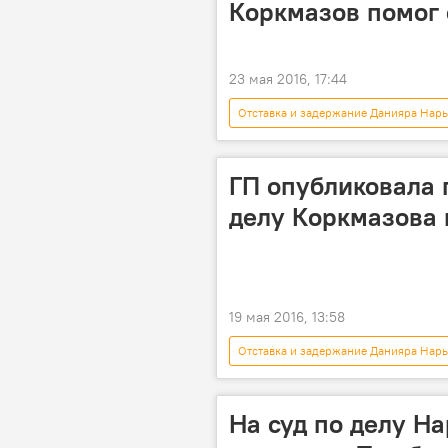
Коркмазов помог
23 мая 2016, 17:44
Отставка и задержание Данияра Нар
Задержание депутата Хаджимурата К
Хаджимурат Коркмазов
Наз
ГП опубликовала 
делу Коркмазова
19 мая 2016, 13:58
Отставка и задержание Данияра Нар
Новости
Кыргызстан
Хаджимурат Коркмазов
суд
На суд по делу Н