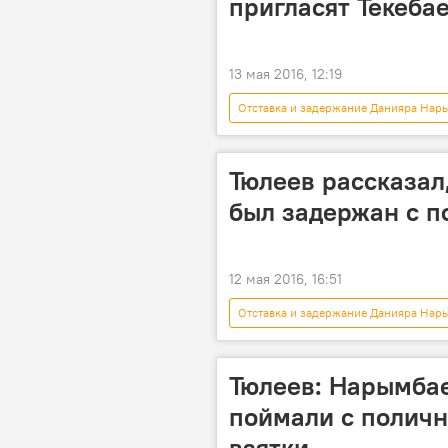
пригласят Текеба
13 мая 2016, 12:19
Отставка и задержание Данияра Нар
Задержание депутата Хаджимурата К
суд
Тюлеев рассказал
был задержан с 
12 мая 2016, 16:51
Отставка и задержание Данияра Нар
видео
Освобождение Нарим
уголовное дело
приговор
Тюлеев: Нарымбае
поймали с полич
взятки