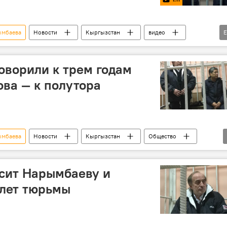
ымбаева
Новости
Кыргызстан
видео
Данияр Нарымбаев
Хаджимурат Коркмазов
ничество
депутат
суд
президент
ворили к трем годам
еакция
Задержание депутата Хаджимурата Коркмазова
ва — к полутора
ымбаева
Новости
Кыргызстан
Общество
оркмазова
сит Нарымбаеву и
 лет тюрьмы