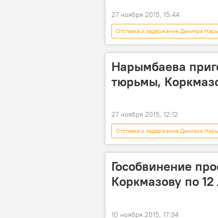
27 ноября 2015, 15:44
Отставка и задержание Данияра Нар
Общество
Бишкек
Абдразак Боромбаев
мошен
Нарымбаева приго
приговор
взятка
р
тюрьмы, Коркмазо
27 ноября 2015, 12:12
Отставка и задержание Данияра Нар
Задержание депутата Хаджимурата К
Гособвинение про
Коркмазову по 12
10 ноября 2015, 17:34