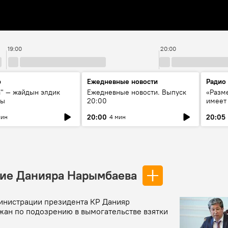
19:00
20:00
р
Ежедневные новости
Радио
а" — жайдын элдик
Ежедневные новости. Выпуск
«Разме
сы
20:00
имеет
экспер
20:00
20:05
мин
4 мин
Росси
образ
ние Данияра Нарымбаева
министрации президента КР Данияр
ан по подозрению в вымогательстве взятки