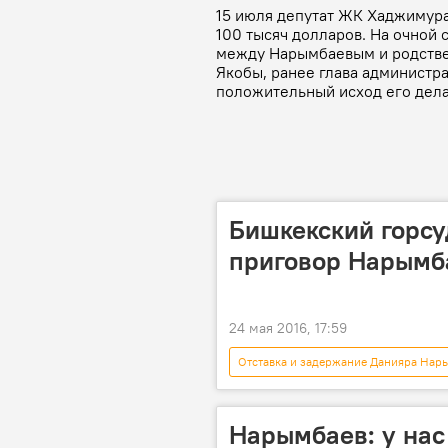
15 июля депутат ЖК Хаджимур
100 тысяч долларов. На очной 
между Нарымбаевым и родстве
Якобы, ранее глава администр
положительный исход его дела 
Бишкекский горсу
приговор Нарымб
24 мая 2016, 17:59
Отставка и задержание Данияра Нар
Задержание депутата Хаджимурата К
Хаджимурат Коркмазов
суд
Нарымбаев: у нас 