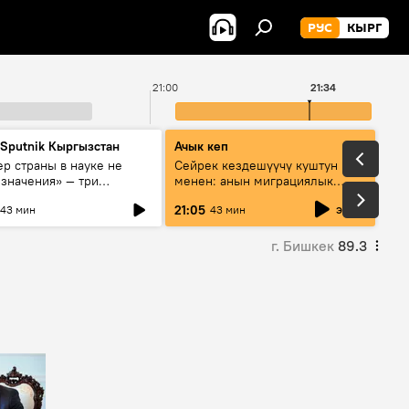
РУС
КЫРГ
21:00
21:34
 Sputnik Кыргызстан
Ачык кеп
р страны в науке не
Сейрек кездешүүчү куштун изи
 значения» — три
менен: анын миграциялык
та о сотрудничестве
жолу эмнеден кабар берет?
эфир
21:05
43 мин
43 мин
и и Кыргызстана в
овании и исследованиях
г. Бишкек
89.3