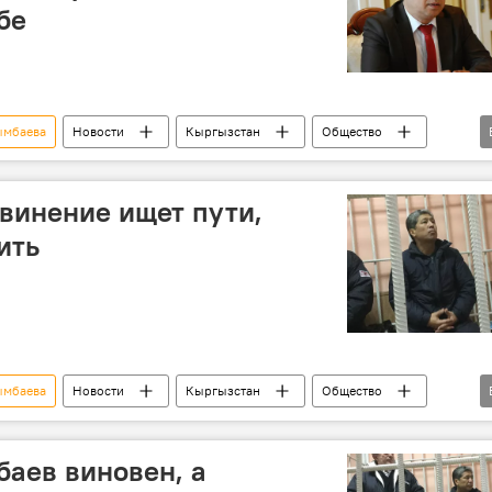
бе
ымбаева
Новости
Кыргызстан
Общество
кий городской суд
судебная власть
винение ищет пути,
ить
ымбаева
Новости
Кыргызстан
Общество
ияр Нарымбаев
суд
аев виновен, а