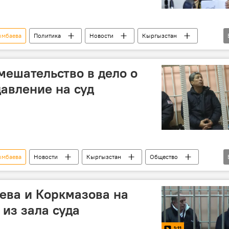
ымбаева
Политика
Новости
Кыргызстан
ние
Освобождение Наримана Тюлеева
мешательство в дело о
авление на суд
ымбаева
Новости
Кыргызстан
Общество
урат Коркмазов
Генеральная прокуратура
суд
ева и Коркмазова на
 из зала суда
1:11