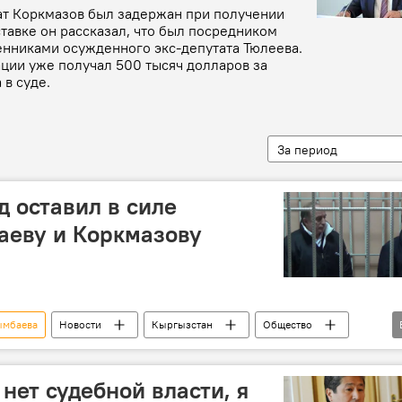
ат Коркмазов был задержан при получении
ставке он рассказал, что был посредником
нниками осужденного экс-депутата Тюлеева.
ации уже получал 500 тысяч долларов за
в суде.
За период
д оставил в силе
аеву и Коркмазову
ымбаева
Новости
Кыргызстан
Общество
оркмазова
Данияр Нарымбаев
нет судебной власти, я