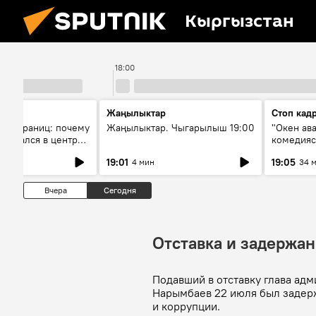
Кыргызстан
18:00
Жаңылыктар
Стоп кад
без границ: почему
Жаңылыктар. Чыгарылыш 19:00
"Окен ав
оказался в центре
комедия
знеса
19:01
19:05
4 мин
34 
Вчера
Сегодня
Отставка и задержа
Подавший в отставку глава ад
Нарымбаев 22 июля был задерж
и коррупции.