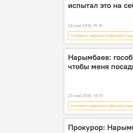
испытал это на се
24 мая 2016, 15:15
Отставка и задержание Данияра Нар
Данияр Нарымбаев
Бишкекс
Нарымбаев: гособ
чтобы меня посад
23 мая 2016, 19:37
Отставка и задержание Данияра Нар
Хаджимурат Коркмазов
Дан
Прокурор: Нарымб