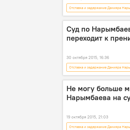
Отставка и задержание Данияра Нар
Бишкек
Нариман Тюлеев
Назгуль Тюлеева
суд
Суд по Нарымбае
защита
адвокат
пр
переходит к прен
30 октября 2015, 16:36
Отставка и задержание Данияра Нар
Нариман Тюлеев
Данияр На
суд
звонок
прения
Не могу больше м
Нарымбаева на с
19 октября 2015, 21:03
Отставка и задержание Данияра Нар