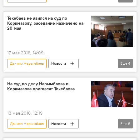
Задержание депутата Хаджимурата Коркмазова
Новости
Кыргызстан
Общество
Текебаев не явился на суд по
Коркмазову, заседание назначено на
Хаджимурат Коркмазов
суд
20 мая
Отставка и задержание Данияра Нарымбаева
17 мая 2016, 14:09
Данияр Нарымбаев
Новости
Еще
4
Кыргызстан
Общество
Омурбек Текебаев
Хаджимурат Коркмазов
На суд по делу Нарымбаева и
Коркмазова пригласят Текебаева
суд
13 мая 2016, 12:19
Данияр Нарымбаев
Новости
Еще
5
Кыргызстан
Общество