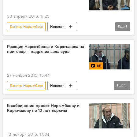
30 апреля 2016, 11:25
Данияр Нарымбаев
Новости
Еще
5
Кыргызстан
Общество
Хаджимурат Коркмазов
Реакция Нарымбаева и Коркмазова на
приговор — кадры из зала суда
Генеральная прокуратура
суд
Отставка и задержание Данияра Нарымбаева
1:11
27 ноября 2015, 15:44
Данияр Нарымбаев
Новости
Еще
14
Кыргызстан
видео
Общество
Бишкек
Хаджимурат Коркмазов
Гособвинение просит Нарымбаеву и
Коркмазову по 12 лет тюрьмы
Абдразак Боромбаев
мошенничество
депутат
суд
президент
приговор
взятка
реакция
10 ноября 2015, 17:34