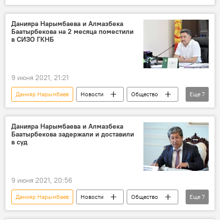
Кыргызстан
Политика
Темир Сариев
арест
СИЗО
Данияра Нарымбаева и Алмазбека
Баатырбекова на 2 месяца поместили
в СИЗО ГКНБ
9 июня 2021, 21:21
Данияр Нарымбаев
Новости
Общество
Еще
7
Кыргызстан
Происшествия
Алмазбек Баатырбеков
арест
Данияра Нарымбаева и Алмазбека
Баатырбекова задержали и доставили
Первомайский районный суд
вице-премьер
в суд
Штраф "Кумтора" в $3 млрд
9 июня 2021, 20:56
Данияр Нарымбаев
Новости
Общество
Еще
7
Кыргызстан
Кумтор