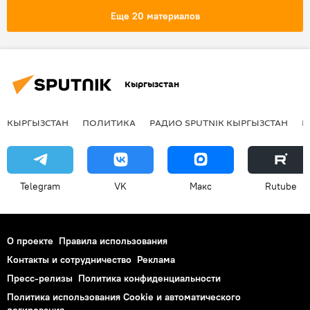
заявление
следствие
Еще 20 материалов
Отставка и задержание Данияра Нарымбаева
Кыргызстан
КЫРГЫЗСТАН
ПОЛИТИКА
РАДИО SPUTNIK КЫРГЫЗСТАН
Р
Telegram
VK
Макс
Rutube
О проекте
Правила использования
Контакты и сотрудничество
Реклама
Пресс-релизы
Политика конфиденциальности
Политика использования Cookie и автоматического
логирования