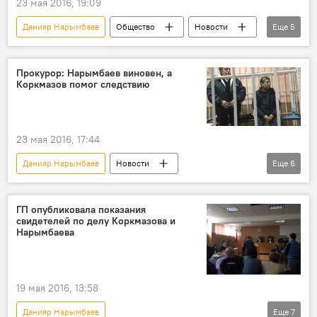
23 мая 2016, 19:09
Данияр Нарымбаев
Общество
Новости
Еще
5
Кыргызстан
Задержание депутата Хаджимурата Коркмазова
Прокурор: Нарымбаев виновен, а
Коркмазов помог следствию
Хаджимурат Коркмазов
суд
взятка
23 мая 2016, 17:44
Данияр Нарымбаев
Новости
Еще
6
Кыргызстан
Общество
Задержание депутата Хаджимурата Коркмазова
ГП опубликовала показания
свидетелей по делу Коркмазова и
Хаджимурат Коркмазов
Назгуль Тюлеева
Нарымбаева
Генеральная прокуратура
Отставка и задержание Данияра Нарымбаева
19 мая 2016, 13:58
Данияр Нарымбаев
Еще
7