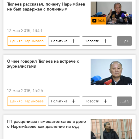
Задержание депутата Хаджимурата Коркмазова
Тюлеев рассказал, почему Нарымбаев
не был задержан с поличным
Омурбек Текебаев
суд
1:08
Отставка и задержание Данияра Нарымбаева
12 мая 2016, 16:51
Данияр Нарымбаев
Политика
Новости
Еще
8
Кыргызстан
видео
Освобождение Наримана Тюлеева
О чем говорил Тюлеев на встрече с
журналистами
Нариман Тюлеев
уголовное дело
приговор
взятка
Отставка и задержание Данияра Нарымбаева
12 мая 2016, 15:25
Данияр Нарымбаев
Политика
Новости
Еще
5
Кыргызстан
Освобождение Наримана Тюлеева
ГП расценивает вмешательство в дело
о Нарымбаеве как давление на суд
Нариман Тюлеев
заключение
пресс-конференция