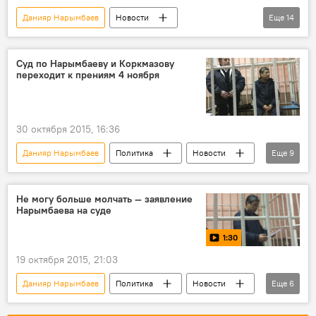
Задержание депутата Хаджимурата Коркмазова
Данияр Нарымбаев
Новости
Еще
14
Отставка и задержание Данияра Нарымбаева
Кыргызстан
Общество
Бишкек
Нариман Тюлеев
Хаджимурат Коркмазов
Суд по Нарымбаеву и Коркмазову
переходит к прениям 4 ноября
Назгуль Тюлеева
суд
обвинение
взятка
вымогательство
защита
адвокат
прения
30 октября 2015, 16:36
Задержание депутата Хаджимурата Коркмазова
Данияр Нарымбаев
Политика
Новости
Еще
9
Отставка и задержание Данияра Нарымбаева
Кыргызстан
Нариман Тюлеев
Хаджимурат Коркмазов
Назгуль Тюлеева
Не могу больше молчать — заявление
Нарымбаева на суде
суд
звонок
прения
1:30
Задержание депутата Хаджимурата Коркмазова
19 октября 2015, 21:03
Отставка и задержание Данияра Нарымбаева
Данияр Нарымбаев
Политика
Новости
Еще
6
видео
Хаджимурат Коркмазов
суд