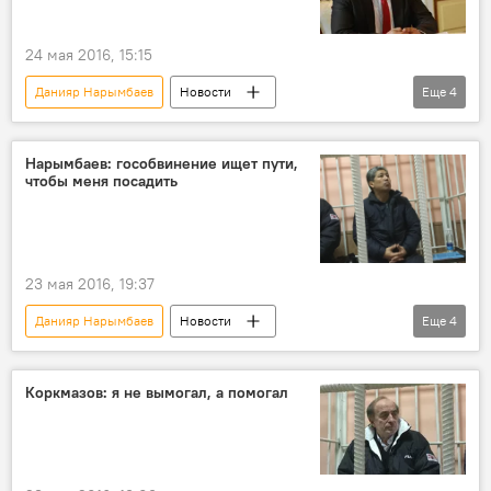
Хаджимурат Коркмазов
суд
24 мая 2016, 15:15
Данияр Нарымбаев
Новости
Еще
4
Кыргызстан
Общество
Бишкекский городской суд
судебная власть
Нарымбаев: гособвинение ищет пути,
чтобы меня посадить
Отставка и задержание Данияра Нарымбаева
23 мая 2016, 19:37
Данияр Нарымбаев
Новости
Еще
4
Кыргызстан
Общество
Хаджимурат Коркмазов
суд
Коркмазов: я не вымогал, а помогал
Отставка и задержание Данияра Нарымбаева