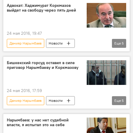
Алмазбек Баатырбеков
задержание
Адвокат: Хаджимурат Коркмазов
выйдет на свободу через пять дней
Первомайский районный суд
Штраф "Кумтора" в $3 млрд
Политика
24 мая 2016, 19:47
Данияр Нарымбаев
Новости
Еще
5
Кыргызстан
Общество
Задержание депутата Хаджимурата Коркмазова
Бишкекский горсуд оставил в силе
приговор Нарымбаеву и Коркмазову
Хаджимурат Коркмазов
суд
освобождение
24 мая 2016, 17:59
Данияр Нарымбаев
Новости
Еще
5
Кыргызстан
Общество
Отставка и задержание Данияра Нарымбаева
Нарымбаев: у нас нет судебной
власти, я испытал это на себе
Задержание депутата Хаджимурата Коркмазова