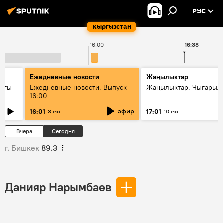
РУС
Кыргызстан
16:00
16:38
Ежедневные новости
Жаңылыктар
дагы
Ежедневные новости. Выпуск
Жаңылыктар. Чыгарыл
16:00
ызмат
эфир
16:01
17:01
3 мин
10 мин
Вчера
Сегодня
г. Бишкек
89.3
Данияр Нарымбаев