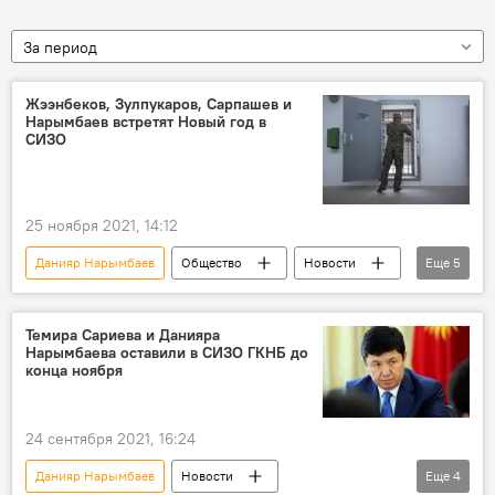
За период
Жээнбеков, Зулпукаров, Сарпашев и
Нарымбаев встретят Новый год в
СИЗО
25 ноября 2021, 14:12
Данияр Нарымбаев
Общество
Новости
Еще
5
Кыргызстан
Асылбек Жээнбеков
Торобай Зулпукаров
Тайырбек Сарпашев
Темира Сариева и Данияра
Нарымбаева оставили в СИЗО ГКНБ до
СИЗО
конца ноября
24 сентября 2021, 16:24
Данияр Нарымбаев
Новости
Еще
4