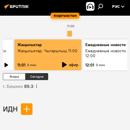
РУС
Кыргызстан
11:00
Жаңылыктар
Ежедневные новости
уск
Жаңылыктар. Чыгарылыш 11:00
Ежедневные новости. 
12:00
эфир
11:01
12:01
3 мин
3 мин
Вчера
Сегодня
г. Бишкек
89.3
ИДН