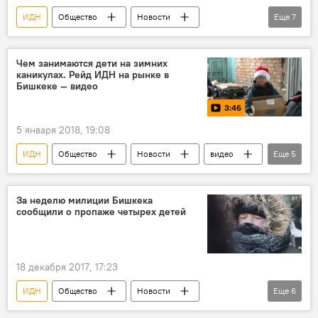
ИДН
Общество
Новости
Еще
7
Кыргызстан
Бишкек
ГУВД Бишкека
школа
награда
изнасилование
Чем занимаются дети на зимних
каникулах. Рейд ИДН на рынке в
ученики
Бишкеке — видео
3:46
5 января 2018, 19:08
ИДН
Общество
Новости
видео
Еще
5
Кыргызстан
Мультимедиа
Бишкек
работа
несовершеннолетние
За неделю милиции Бишкека
сообщили о пропаже четырех детей
18 декабря 2017, 17:23
ИДН
Общество
Новости
Еще
6
Кыргызстан
Происшествия