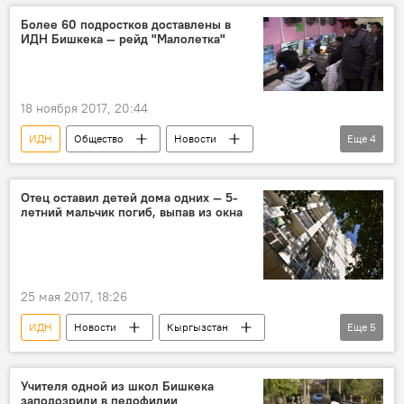
Бишкек
ГУВД
ребенок
Более 60 подростков доставлены в
ИДН Бишкека — рейд "Малолетка"
поиски
18 ноября 2017, 20:44
ИДН
Общество
Новости
Еще
4
Кыргызстан
ГУВД Бишкека
несовершеннолетние
рейд
Отец оставил детей дома одних — 5-
летний мальчик погиб, выпав из окна
25 мая 2017, 18:26
ИДН
Новости
Кыргызстан
Еще
5
Происшествия
Бишкек
смерть
падение
мальчик
Учителя одной из школ Бишкека
заподозрили в педофилии