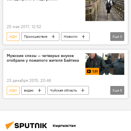
25 мая 2017, 12:52
ИДН
Происшествия
Новости
Еще
3
Кыргызстан
Бишкек
школа
Мужские слезы — четверых внуков
отобрали у пожилого жителя Байтика
1:31
23 декабря 2015, 20:46
ИДН
видео
Чуйская область
Еще
8
село Байтик
Жакып Алишеров
Бурул Токтосунова
ГУВД Бишкека
дети
детский дом
отец
Кыргызстан
мать