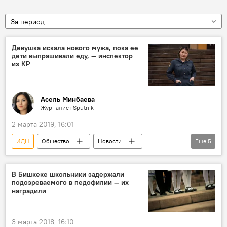
За период
Девушка искала нового мужа, пока ее
дети выпрашивали еду, — инспектор
из КР
Асель Минбаева
Журналист Sputnik
2 марта 2019, 16:01
ИДН
Общество
Новости
Еще
5
Кыргызстан
интервью
работа
ребенок
милиция
В Бишкеке школьники задержали
подозреваемого в педофилии — их
наградили
3 марта 2018, 16:10