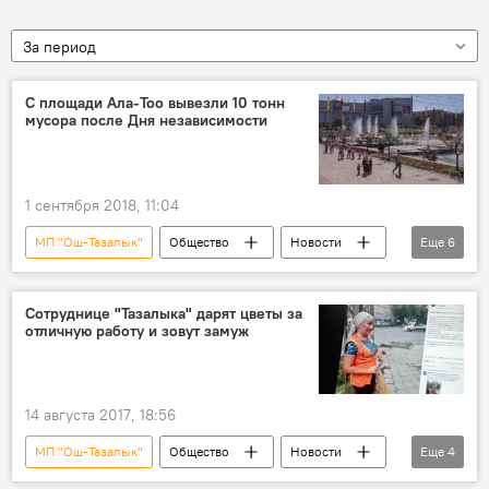
За период
С площади Ала-Тоо вывезли 10 тонн
мусора после Дня независимости
1 сентября 2018, 11:04
МП "Ош-Тазалык"
Общество
Новости
Еще
6
Кыргызстан
Празднование 27-летия независимости Кыргызстана
Сотруднице "Тазалыка" дарят цветы за
отличную работу и зовут замуж
Бишкек
площадь Ала-Тоо
День независимости
мусор
14 августа 2017, 18:56
МП "Ош-Тазалык"
Общество
Новости
Еще
4
Кыргызстан
Бишкек
любовь