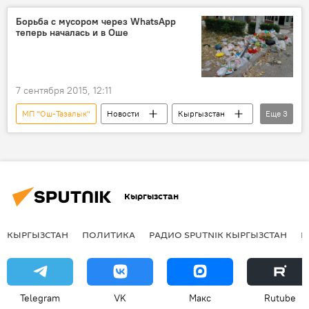
история
Борьба с мусором через WhatsApp
теперь началась и в Оше
7 сентября 2015, 12:11
МП "Ош-Тазалык"
Новости
Кыргызстан
Еще
3
Общество
Ош
мусор
Кыргызстан
КЫРГЫЗСТАН
ПОЛИТИКА
РАДИО SPUTNIK КЫРГЫЗСТАН
Р
Telegram
VK
Макс
Rutube