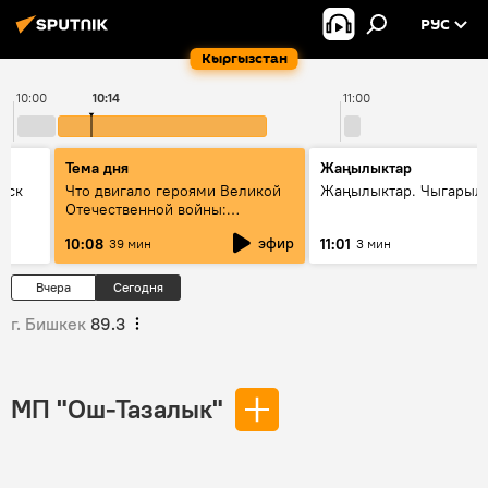
РУС
Кыргызстан
10:00
10:14
11:00
Тема дня
Жаңылыктар
уск
Что двигало героями Великой
Жаңылыктар. Чыгарылы
Отечественной войны:
вспоминая Чолпонбая
эфир
10:08
11:01
39 мин
3 мин
Тулебердиева
Вчера
Сегодня
г. Бишкек
89.3
МП "Ош-Тазалык"