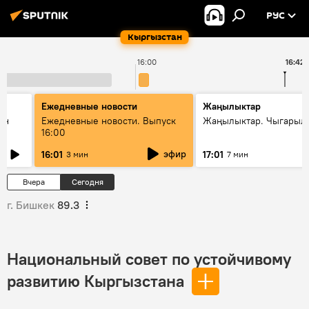
РУС
Кыргызстан
16:00
16:42
Ежедневные новости
Жаңылыктар
ан
Ежедневные новости. Выпуск
Жаңылыктар. Чыгарыл
16:00
эфир
16:01
17:01
3 мин
7 мин
Вчера
Сегодня
г. Бишкек
89.3
Национальный совет по устойчивому
развитию Кыргызстана