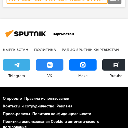
Общество
Новости
Кыргызстан
экономика
Алмазбек Атамбаев
Кыргызстан
КЫРГЫЗСТАН
ПОЛИТИКА
РАДИО SPUTNIK КЫРГЫЗСТАН
Р
Telegram
VK
Макс
Rutube
О проекте
Правила использования
Контакты и сотрудничество
Реклама
Пресс-релизы
Политика конфиденциальности
Политика использования Cookie и автоматического
логирования