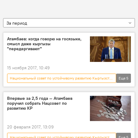
За период
Атамбаев: когда говорю на госязыке,
смысл даже кыргызы
"передергивают"
15 ноября 2017, 10:49
Национальный совет по устойчивому развитию Кыргызстана
Еще
5
Общество
Новости
Кыргызстан
Алмазбек Атамбаев
кыргызский язык
Впервые за 2,5 года — Атамбаев
поручил собрать Нацсовет по
развитию КР
20 февраля 2017, 13:09
Национальный совет по устойчивому развитию Кыргызстана
Еще
5