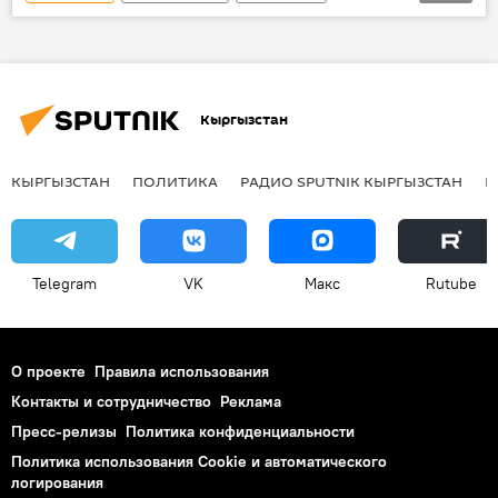
В мире
Чехия
Алан Дзагоев
Ахмед Муса
Лига чемпионов 2015-2016
Россия
Кыргызстан
КЫРГЫЗСТАН
ПОЛИТИКА
РАДИО SPUTNIK КЫРГЫЗСТАН
Р
Telegram
VK
Макс
Rutube
О проекте
Правила использования
Контакты и сотрудничество
Реклама
Пресс-релизы
Политика конфиденциальности
Политика использования Cookie и автоматического
логирования