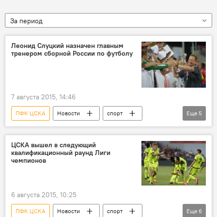
За период
Леонид Слуцкий назначен главным
тренером сборной России по футболу
7 августа 2015, 14:46
ПФК ЦСКА
Новости
спорт
Еще
5
В мире
Леонид Слуцкий
футбол
национальная сборная
Россия
ЦСКА вышел в следующий
квалификационный раунд Лиги
чемпионов
6 августа 2015, 10:25
ПФК ЦСКА
Новости
спорт
Еще
6