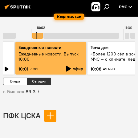
РУС
Кыргызстан
10:02
11:00
Ежедневные новости
Тема дня
үн
Ежедневные новости. Выпуск
«Более 1200 сёл в зоне
10:00
МЧС — о климате, ледн
системе оповещения
эфир
10:01
10:08
7 мин
49 мин
населения
Вчера
Сегодня
г. Бишкек
89.3
ПФК ЦСКА