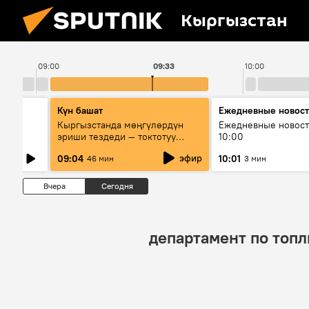
Кыргызстан
09:00
09:33
10:00
Күн башат
Ежедневные новос
лыш
Кыргызстанда мөңгүлөрдүн
Ежедневные новост
эриши тездеди — токтотуу
10:00
мүмкүн эмеспи?
эфир
09:04
10:01
46 мин
3 мин
Вчера
Сегодня
департамент по топ