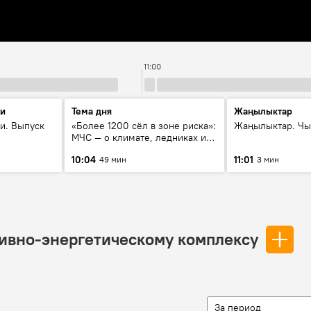
11:00
ти
Тема дня
Жаңылыктар
и. Выпуск
«Более 1200 сёл в зоне риска»:
Жаңылыктар. Чы
МЧС — о климате, ледниках и
системе оповещения
10:04
11:01
49 мин
3 мин
населения
ливно-энергетическому комплексу
За период