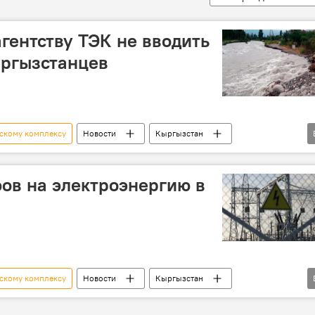
агентству ТЭК не вводить
ыргызстанцев
ескому комплексу
Новости
Кыргызстан
ргызгидромет
обвинение
ов на электроэнергию в
ескому комплексу
Новости
Кыргызстан
Нурбек Элебаев
электроэнергия
цена