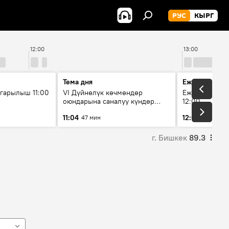
РУС
КЫРГ
12:00
13:00
Тема дня
Ежедневные 
гарылыш 11:00
VI Дүйнөлүк көчмөндөр
Ежедневные н
оюндарына саналуу күндөр
12:00
калды: даярдык иштери кайсы
11:04
12:01
47 мин
3 мин
этапка жетти?
г. Бишкек
89.3