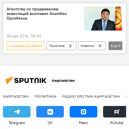
Сооронбай Жээнбеков
проект
Агентство по продвижению
инвестиций возглавил Алымбек
Кыргызстан
Орозбеков
18 мая 2016, 08:54
Алымбек Орозбеков
Политика
Новости
Еще
4
Кыргызстан
Сооронбай Жээнбеков
Арзыбек Кожошев
Агентство по продвижению инвестиций
Кыргызстан
КЫРГЫЗСТАН
ПОЛИТИКА
РАДИО SPUTNIK КЫРГЫЗСТАН
Р
Telegram
VK
Макс
Rutube