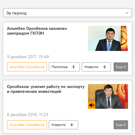
За период
Алымбек Орозбеков назначен
зампредом ГКПЭН
9 декабря 2017, 15:49
Алымбек Орозбеков
Политика
Новости
Еще
4
Кыргызстан
ГКПЭН
ведомство
Кадровые перестановки в Кыргызстане
Орозбеков: усилим работу по экспорту
и привлечению инвестиций
6 декабря 2016, 11:23
Алымбек Орозбеков
Новости
Еще
5
Радио Sputnik Кыргызстан
экономика